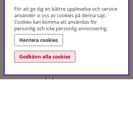
För att ge dig en bättre upplevelse och service
använder vi oss av cookies på denna sajt.
Cookies kan komma att användas för
personlig och icke personlig annonsering.
Certifikat
Hantera cookies
Godkänn alla cookies
Hudoteket erbjuder ett noga utvalt sortiment inom hudvård, hårvård och
makeup – både online och i butik. Med över 50 års erfarenhet och
utbildade hudterapeuter hjälper vi dig att hitta rätt produkter och
behandlingar för just dina behov. Handla enkelt på hudoteket.se eller
besök oss i Jönköping och Malmö.
Copyright © Hudoteket 2025