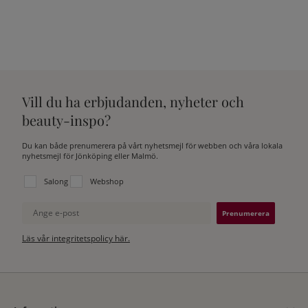
Vill du ha erbjudanden, nyheter och
beauty-inspo?
Du kan både prenumerera på vårt nyhetsmejl för webben och våra lokala
nyhetsmejl för Jönköping eller Malmö.
Välj vilken lista du vill prenumerera på:
Salong
Webshop
Ange e-post
Läs vår integritetspolicy här.