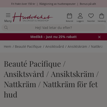
Fri frakt över 150 kr
|
Rådgivning av hudterapeuter
|
Bonus på allt
Önskel
Antal i
.
Va
An
.
Meny
Boka tid
Logga in
Favoriter
Varukorg
Medik8
– just nu 25% rabatt
Hem
Beauté Pacifique
Ansiktsvård
Ansiktskräm
Nattkräm
Beauté Pacifique /
Ansiktsvård / Ansiktskräm /
Nattkräm / Nattkräm för fet
hud