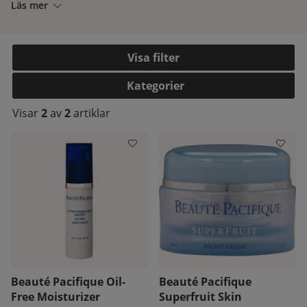
Läs mer
Filtrera
Kategorier
Visar
2
av
2
artiklar
kelistan:
Beauté Pacifique Oil-
Beauté Pacifique
Free Moisturizer
Superfruit Skin