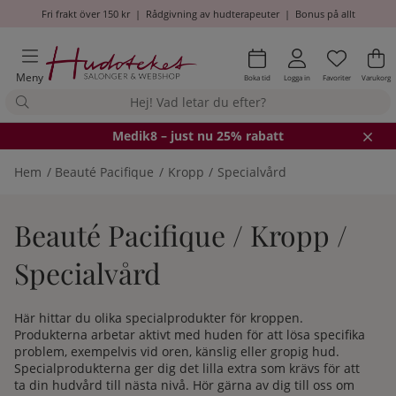
Fri frakt över 150 kr
|
Rådgivning av hudterapeuter
|
Bonus på allt
Önskel
Antal i
.
Va
An
.
Meny
Boka tid
Logga in
Favoriter
Varukorg
Medik8
– just nu 25% rabatt
Hem
Beauté Pacifique
Kropp
Specialvård
Beauté Pacifique / Kropp /
Specialvård
Här hittar du olika specialprodukter för kroppen.
Produkterna arbetar aktivt med huden för att lösa specifika
problem, exempelvis vid oren, känslig eller gropig hud.
Specialprodukterna ger dig det lilla extra som krävs för att
ta din hudvård till nästa nivå. Hör gärna av dig till oss om