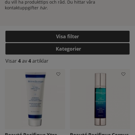
du vill ha produkttips och råd. Du hittar våra
kontaktuppgifter
här
.
Filtrera
Kategorier
Visar
4
av
4
artiklar
kelistan:
Beauté Pacifique Xtra
Beauté Pacifique Corpus