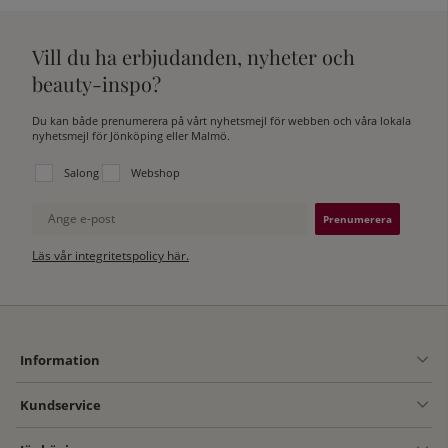
Vill du ha erbjudanden, nyheter och
beauty-inspo?
Du kan både prenumerera på vårt nyhetsmejl för webben och våra lokala
nyhetsmejl för Jönköping eller Malmö.
Välj vilken lista du vill prenumerera på:
Salong
Webshop
Ange e-post
Läs vår integritetspolicy här.
Information
Kundservice