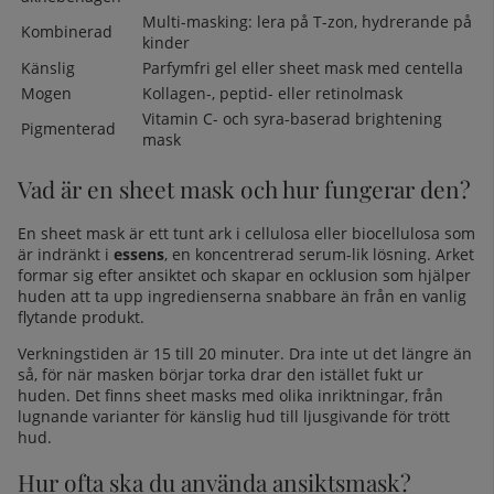
Multi-masking: lera på T-zon, hydrerande på
Kombinerad
kinder
Känslig
Parfymfri gel eller sheet mask med centella
Mogen
Kollagen-, peptid- eller retinolmask
Vitamin C- och syra-baserad brightening
Pigmenterad
mask
Vad är en sheet mask och hur fungerar den?
En sheet mask är ett tunt ark i cellulosa eller biocellulosa som
är indränkt i
essens
, en koncentrerad serum-lik lösning. Arket
formar sig efter ansiktet och skapar en ocklusion som hjälper
huden att ta upp ingredienserna snabbare än från en vanlig
flytande produkt.
Verkningstiden är 15 till 20 minuter. Dra inte ut det längre än
så, för när masken börjar torka drar den istället fukt ur
huden. Det finns sheet masks med olika inriktningar, från
lugnande varianter för känslig hud till ljusgivande för trött
hud.
Hur ofta ska du använda ansiktsmask?