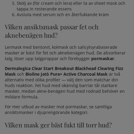
Skölj av (för cream och lera) eller ta av sheet mask och
tappa in resterande essens
Avsluta med
serum
och en återfuktande kräm
Vilken ansiktsmask passar fet och
aknebenägen hud?
Lermask med bentonit, kolmask och salicylsyrabaserade
masker är bäst för fet och aknebenägen hud. De absorberar
talg, löser upp talgproppar och förebygger
pormaskar
.
Dermalogica Clear Start Breakout Blackhead Clearing Fizz
Mask
och
Bioline Jatò Pura+ Active Charcoal Mask
är två
alternativ med olika profiler — välj den som matchar din
huds reaktion. Fet hud med okänslig barriär tål starkare
masker, medan akne-benägen hud med rodnad behöver en
mildare formula.
För mer utbud av masker mot pormaskar, se
samtliga
ansiktsmasker i djuprengörande kategori
.
Vilken mask ger bäst fukt till torr hud?