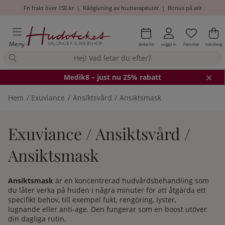
Fri frakt över 150 kr
|
Rådgivning av hudterapeuter
|
Bonus på allt
Önskel
Antal i
.
Va
An
.
Meny
Boka tid
Logga in
Favoriter
Varukorg
Medik8
– just nu 25% rabatt
Hem
Exuviance
Ansiktsvård
Ansiktsmask
Exuviance / Ansiktsvård /
Ansiktsmask
Ansiktsmask
är en koncentrerad hudvårdsbehandling som
du låter verka på huden i några minuter för att åtgärda ett
specifikt behov, till exempel fukt, rengöring, lyster,
lugnande eller anti-age. Den fungerar som en boost utöver
din dagliga rutin.