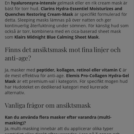
En
hyaluronsyra-intensiv
gelmask eller en rik cream mask är
bäst för torr hud.
Clarins Hydra-Essentiel Moisturizes and
Quenches Restoring Cream-Mask
är specifikt formulerad för
detta. Sleeping masks lämnas på över natten och ger
kontinuerlig återfuktning under sömnen. För
känslig hud
som
också är torr, kombinera med en cica-baserad sheet mask
som
Klairs Midnight Blue Calming Sheet Mask
.
Finns det ansiktsmask mot fina linjer och
anti-age?
Ja, masker med
peptider, kollagen, retinol eller vitamin C
är
de mest effektiva för anti-age.
Elemis Pro-Collagen Hydra-Gel
Mask
är ett premium-val i kategorin. För
specifikt mogen hud
har Hudoteket en dedikerad kategori med kurerade
alternativ.
Vanliga frågor om ansiktsmask
Kan du använda flera masker efter varandra (multi-
masking)?
Ja, multi-masking innebär att du applicerar olika typer