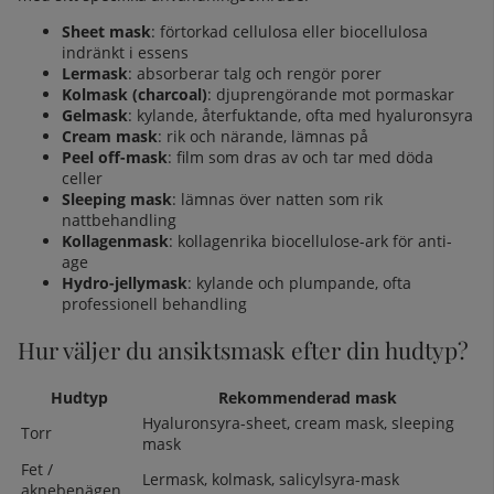
Sheet mask
: förtorkad cellulosa eller biocellulosa
indränkt i essens
Lermask
: absorberar talg och rengör porer
Kolmask (charcoal)
: djuprengörande mot pormaskar
Gelmask
: kylande, återfuktande, ofta med hyaluronsyra
Cream mask
: rik och närande, lämnas på
Peel off-mask
: film som dras av och tar med döda
celler
Sleeping mask
: lämnas över natten som rik
nattbehandling
Kollagenmask
: kollagenrika biocellulose-ark för anti-
age
Hydro-jellymask
: kylande och plumpande, ofta
professionell behandling
Hur väljer du ansiktsmask efter din hudtyp?
Hudtyp
Rekommenderad mask
Hyaluronsyra-sheet, cream mask, sleeping
Torr
mask
Fet /
Lermask, kolmask, salicylsyra-mask
aknebenägen