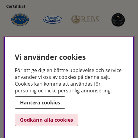
Certifikat
Vi använder cookies
För att ge dig en bättre upplevelse och service
Hudoteket erbjuder ett noga utvalt sortiment inom hudvård, hårvård och
använder vi oss av cookies på denna sajt.
makeup – både online och i butik. Med över 50 års erfarenhet och
Cookies kan komma att användas för
utbildade hudterapeuter hjälper vi dig att hitta rätt produkter och
personlig och icke personlig annonsering.
behandlingar för just dina behov. Handla enkelt på hudoteket.se eller
besök oss i Jönköping och Malmö.
Hantera cookies
Copyright © Hudoteket 2025
Godkänn alla cookies
Org.nr: 556172-2066