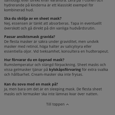
samtidigt eller direkt efter varandra. Lera på T-zonen och
hydrerande på kinderna är ett klassiskt exempel för
kombinerad hud.
Ska du skölja av en sheet mask?
Nej, essensen är tänkt att absorberas. Tapa in eventuellt
överskott och gå direkt på din vanliga hudvårdsrutin.
Passar ansiktsmask gravida?
De flesta masker är säkra under graviditet, men undvik
masker med retinol, höga halter av salicylsyra eller
essentiella oljor. Vid tveksamhet, konsultera en hudterapeut.
Hur förvarar du en öppnad mask?
Rumstemperatur och stängd förpackning. Sheet masks och
vissa gelmasker tjänar på
kylskåpsförvaring
för extra svalka
och hållbarhet. Cream-masker ska inte frysas.
Kan du sova med en mask på?
Ja, men bara om det är en sleeping mask. De flesta sheet
masks och lermasker ska inte lämnas kvar över natten.
Till toppen