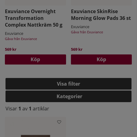
Exuviance Overnight
Exuviance SkinRise
Transformation
Morning Glow Pads 36 st
Complex Nattkräm 50 g
Exuviance
Gåva från Exuviance
Exuviance
Gåva från Exuviance
569 kr
569 kr
Köp
Köp
Filtrera
Kategorier
Visar
1
av
1
artiklar