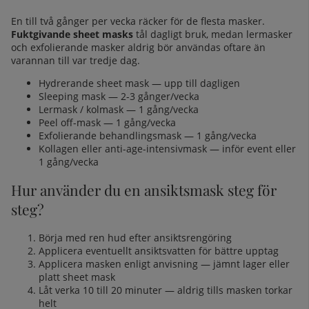
En till två gånger per vecka räcker för de flesta masker.
Fuktgivande sheet masks
tål dagligt bruk, medan lermasker
och exfolierande masker aldrig bör användas oftare än
varannan till var tredje dag.
Hydrerande sheet mask — upp till dagligen
Sleeping mask — 2-3 gånger/vecka
Lermask / kolmask — 1 gång/vecka
Peel off-mask — 1 gång/vecka
Exfolierande behandlingsmask — 1 gång/vecka
Kollagen eller anti-age-intensivmask — inför event eller
1 gång/vecka
Hur använder du en ansiktsmask steg för
steg?
Börja med ren hud efter
ansiktsrengöring
Applicera eventuellt
ansiktsvatten
för bättre upptag
Applicera masken enligt anvisning — jämnt lager eller
platt sheet mask
Låt verka 10 till 20 minuter — aldrig tills masken torkar
helt