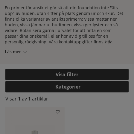
En primer för ansiktet gör så att din foundation inte "äts
upp" av huden, utan sitter på plats genom ur och skur. Det
finns olika varianter av ansiktsprimern: vissa mattar ner
huden, vissa jämnar ut hudtonen, vissa ger lyster och så
vidare. Botanisera gärna i urvalet för att hitta en som
passar dina önskemål, eller hör av dig till oss för en
personlig rådgivning. Våra kontaktuppgifter finns
här
.
Läs mer
Det finns även primers för ögonlocken. Dessa ser till att
ögonskuggan inte lägger sig i veck eller faller av ögat.
Istället sitter all ögonmakeup kvar som berget tills du själv
väljer att ta bort den.
Filtrera
Kategorier
kelistan:
Visar
1
av
1
artiklar