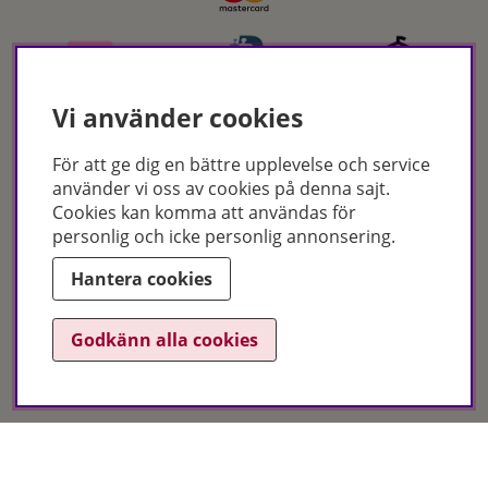
Vi använder cookies
För att ge dig en bättre upplevelse och service
använder vi oss av cookies på denna sajt.
Certifikat
Cookies kan komma att användas för
personlig och icke personlig annonsering.
Hantera cookies
Godkänn alla cookies
Hudoteket erbjuder ett noga utvalt sortiment inom hudvård, hårvård och
makeup – både online och i butik. Med över 50 års erfarenhet och
utbildade hudterapeuter hjälper vi dig att hitta rätt produkter och
behandlingar för just dina behov. Handla enkelt på hudoteket.se eller