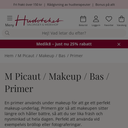
Fri frakt över 150 kr
|
Rådgivning av hudterapeuter
|
Bonus på allt
Önskel
Antal i
.
Va
An
.
Meny
Boka tid
Logga in
Favoriter
Varukorg
Medik8
– just nu 25% rabatt
Hem
M Picaut
Makeup
Bas
Primer
M Picaut / Makeup / Bas /
Primer
En primer används under makeup för att ge ett perfekt
makeup-underlag. Primern gör så att makeupen sitter
längre och håller bättre, så att du ser lika fräsh och
nysminkad ut hela dagen. Perfekt att använda vid
exempelvis bröllop eller fotograferingar.