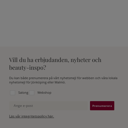
Vill du ha erbjudanden, nyheter och
beauty-inspo?
Du kan både prenumerera på vårt nyhetsmejl för webben och våra lokala
nyhetsmejl för Jönköping eller Malmö.
Välj vilken lista du vill prenumerera på:
Salong
Webshop
Ange e-post
Läs vår integritetspolicy här.