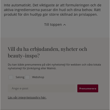
Inte automatiskt. Det viktigaste är att formuleringen och de
aktiva ingredienserna passar din hud och dina behov. Rätt
produkt för din hudtyp gör större skillnad än prislappen.
Till toppen
Vill du ha erbjudanden, nyheter och
beauty-inspo?
Du kan både prenumerera på vårt nyhetsmejl för webben och våra lokala
nyhetsmejl för Jönköping eller Malmö.
Välj vilken lista du vill prenumerera på:
Salong
Webshop
Ange e-post
Läs vår integritetspolicy här.