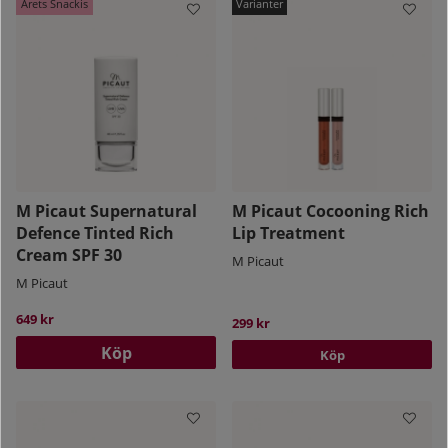
Årets Snackis
M Picaut Supernatural
M Picaut Cocooning Rich
Defence Tinted Rich
Lip Treatment
Cream SPF 30
M Picaut
M Picaut
649 kr
299 kr
Köp
Köp