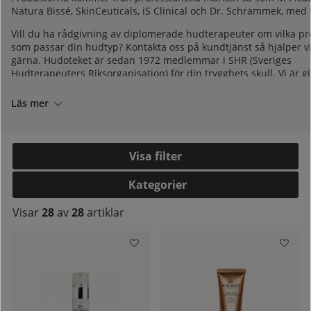
Natura Bissé, SkinCeuticals, iS Clinical och Dr. Schrammek, med f
Vill du ha rådgivning av diplomerade hudterapeuter om vilka p
som passar din hudtyp? Kontakta oss på
kundtjänst
så hjälper v
gärna. Hudoteket är sedan 1972 medlemmar i SHR (Sveriges
Hudterapeuters Riksorganisation) för din trygghets skull. Vi är gi
auktoriserad återförsäljare av alla våra varumärken, för att du 
säkerhet ska få äkta varor.
Läs mer
Filtrera
Kategorier
kelistan:
Visar
28
av
28
artiklar