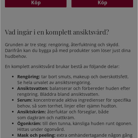
Köp
Köp
Vad ingår i en komplett ansiktsvård?
Grunden är tre steg: rengöring, återfuktning och skydd.
Därifrån kan du bygga på med produkter som löser just dina
hudbehov.
En komplett ansiktsvård brukar bestå av följande delar:
Rengöring:
tar bort smuts, makeup och överskottsfett.
Se hela urvalet av
ansiktsrengöring
.
Ansiktsvatten:
balanserar och förbereder huden efter
rengöring. Bläddra bland
ansiktsvatten
.
Serum:
koncentrerade aktiva ingredienser för specifika
behov, så som torrhet, linjer eller ojämn hudton.
Ansiktskräm:
återfuktar och förseglar, både
som
dagkräm
och
nattkräm
.
Ögonkräm:
till den tunna, känsliga huden runt ögonen.
Hittas under
ögonvård
.
Mask och peeling:
extra omhändertagande någon gång