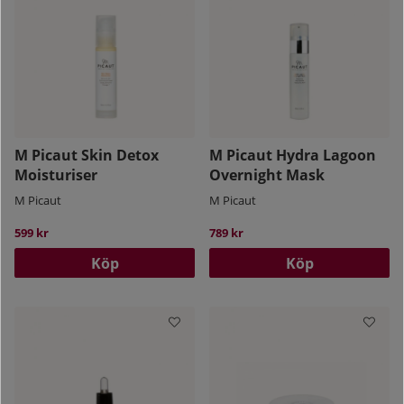
M Picaut Skin Detox
M Picaut Hydra Lagoon
Moisturiser
Overnight Mask
M Picaut
M Picaut
599 kr
789 kr
Köp
Köp