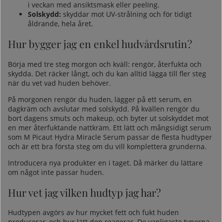
i veckan med
ansiktsmask
eller
peeling
.
Solskydd:
skyddar mot UV-strålning och för tidigt
åldrande, hela året.
Hur bygger jag en enkel hudvårdsrutin?
Börja med tre steg morgon och kväll: rengör, återfukta och
skydda. Det räcker långt, och du kan alltid lägga till fler steg
när du vet vad huden behöver.
På morgonen rengör du huden, lägger på ett serum, en
dagkräm och avslutar med solskydd. På kvällen rengör du
bort dagens smuts och makeup, och byter ut solskyddet mot
en mer återfuktande nattkräm. Ett lätt och mångsidigt serum
som
M Picaut Hydra Miracle Serum
passar de flesta hudtyper
och är ett bra första steg om du vill komplettera grunderna.
Introducera nya produkter en i taget. Då märker du lättare
om något inte passar huden.
Hur vet jag vilken hudtyp jag har?
Hudtypen avgörs av hur mycket fett och fukt huden
producerar, och hur lätt den reagerar. De vanligaste typerna