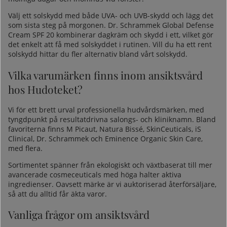
Välj ett solskydd med både UVA- och UVB-skydd och lägg det
som sista steg på morgonen.
Dr. Schrammek Global Defense
Cream SPF 20
kombinerar dagkräm och skydd i ett, vilket gör
det enkelt att få med solskyddet i rutinen. Vill du ha ett rent
solskydd hittar du fler alternativ bland vårt
solskydd
.
Vilka varumärken finns inom ansiktsvård
hos Hudoteket?
Vi för ett brett urval professionella hudvårdsmärken, med
tyngdpunkt på resultatdrivna salongs- och kliniknamn. Bland
favoriterna finns M Picaut, Natura Bissé, SkinCeuticals, iS
Clinical, Dr. Schrammek och Eminence Organic Skin Care,
med flera.
Sortimentet spänner från ekologiskt och växtbaserat till mer
avancerade cosmeceuticals med höga halter aktiva
ingredienser. Oavsett märke är vi auktoriserad återförsäljare,
så att du alltid får äkta varor.
Vanliga frågor om ansiktsvård