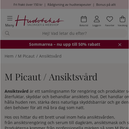
Fri frakt över 150 kr
|
Rådgivning av hudterapeuter
|
Bonus på allt
Önskel
Antal i
.
Va
An
.
Meny
Boka tid
Logga in
Favoriter
Varukorg
Somm
arrea – nu upp till 50% rabatt
Hem
M Picaut
Ansiktsvård
M Picaut / Ansiktsvård
Ansiktsvård
är ett samlingsnamn för rengöring och produkter 
återfuktar, skyddar och behandlar ansiktets hud. Det handlar om
hålla huden ren, stärka dess naturliga skyddsbarriär och ge den
den behöver för att må bra dag som natt.
Hos oss hittar du ett brett urval inom hela ansiktsvården,
från
ansiktsrengöring
och
serum
till
dagkräm
,
ansiktsmask
och
Produkterna kommer från professionella märken så som M Picau