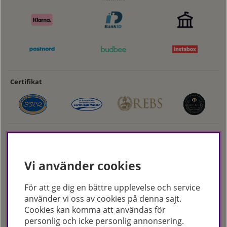
Certifikat
Vi använder cookies
För att ge dig en bättre upplevelse och service
Hudoteket erbjuder ett noga utvalt sortiment inom hudvård, hårvård och
använder vi oss av cookies på denna sajt.
makeup – både online och i butik. Med över 50 års erfarenhet och
Cookies kan komma att användas för
utbildade hudterapeuter hjälper vi dig att hitta rätt produkter och
personlig och icke personlig annonsering.
behandlingar för just dina behov. Handla enkelt på hudoteket.se eller