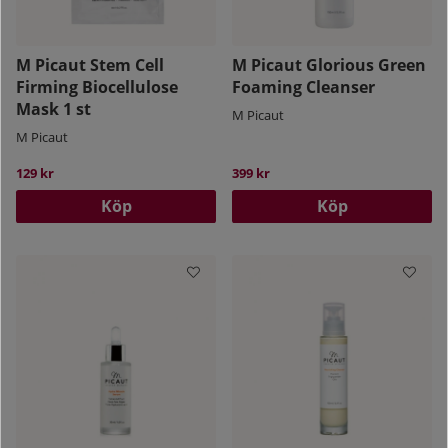
M Picaut Stem Cell
M Picaut Glorious Green
Firming Biocellulose
Foaming Cleanser
Mask 1 st
M Picaut
M Picaut
129 kr
399 kr
Köp
Köp