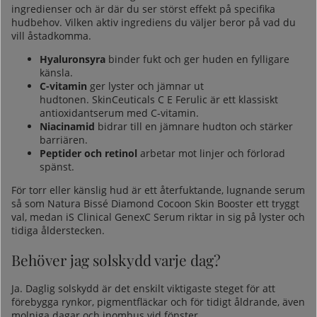
ingredienser och är där du ser störst effekt på specifika
hudbehov. Vilken aktiv ingrediens du väljer beror på vad du
vill åstadkomma.
Hyaluronsyra
binder fukt och ger huden en fylligare
känsla.
C-vitamin
ger lyster och jämnar ut
hudtonen.
SkinCeuticals C E Ferulic
är ett klassiskt
antioxidantserum med C-vitamin.
Niacinamid
bidrar till en jämnare hudton och stärker
barriären.
Peptider och retinol
arbetar mot linjer och förlorad
spänst.
För torr eller känslig hud är ett återfuktande, lugnande serum
så som
Natura Bissé Diamond Cocoon Skin Booster
ett tryggt
val, medan
iS Clinical GenexC Serum
riktar in sig på lyster och
tidiga ålderstecken.
Behöver jag solskydd varje dag?
Ja. Daglig solskydd är det enskilt viktigaste steget för att
förebygga rynkor, pigmentfläckar och för tidigt åldrande, även
molniga dagar och inomhus vid fönster.