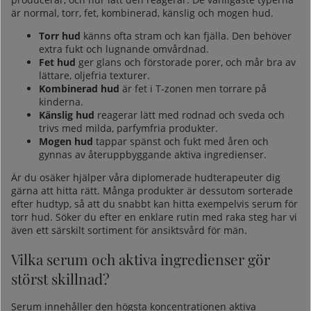
är normal, torr, fet, kombinerad, känslig och mogen hud.
Torr hud
känns ofta stram och kan fjälla. Den behöver
extra fukt och lugnande omvårdnad.
Fet hud
ger glans och förstorade porer, och mår bra av
lättare, oljefria texturer.
Kombinerad hud
är fet i T-zonen men torrare på
kinderna.
Känslig hud
reagerar lätt med rodnad och sveda och
trivs med milda, parfymfria produkter.
Mogen hud
tappar spänst och fukt med åren och
gynnas av återuppbyggande aktiva ingredienser.
Är du osäker hjälper våra diplomerade hudterapeuter dig
gärna att hitta rätt. Många produkter är dessutom sorterade
efter hudtyp, så att du snabbt kan hitta exempelvis
serum för
torr hud
. Söker du efter en enklare rutin med raka steg har vi
även ett särskilt sortiment för
ansiktsvård för män
.
Vilka serum och aktiva ingredienser gör
störst skillnad?
Serum innehåller den högsta koncentrationen aktiva