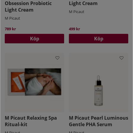
Obsession Probiotic
Light Cream
Light Cream
M Picaut
M Picaut
789 kr
499 kr
Köp
Köp
M Picaut Relaxing Spa
M Picaut Pearl Luminous
Ritual-kit
Gentle PHA Serum
M Picaut
M Picaut