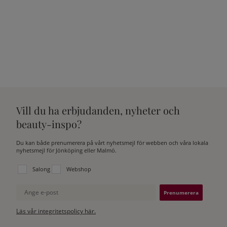
Vill du ha erbjudanden, nyheter och
beauty-inspo?
Du kan både prenumerera på vårt nyhetsmejl för webben och våra lokala
nyhetsmejl för Jönköping eller Malmö.
Välj vilken lista du vill prenumerera på:
Salong
Webshop
Ange e-post
Läs vår integritetspolicy här.