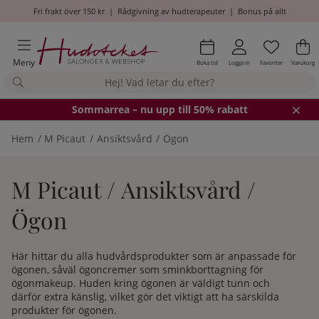
Fri frakt över 150 kr
|
Rådgivning av hudterapeuter
|
Bonus på allt
Önskel
Antal i
.
Va
An
.
Meny
Boka tid
Logga in
Favoriter
Varukorg
Somm
arrea – nu upp till 50% rabatt
Hem
M Picaut
Ansiktsvård
Ögon
M Picaut / Ansiktsvård /
Ögon
Här hittar du alla hudvårdsprodukter som är anpassade för
ögonen, såväl ögoncremer som sminkborttagning för
ögonmakeup. Huden kring ögonen är väldigt tunn och
därför extra känslig, vilket gör det viktigt att ha särskilda
produkter för ögonen.