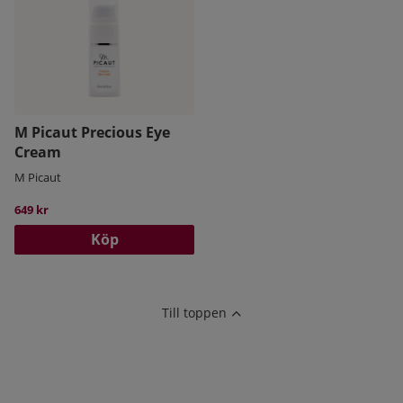
påfresta huden och ögonfransarna alltför mycket.
M Picaut Precious Eye
Cream
M Picaut
649 kr
Köp
Till toppen