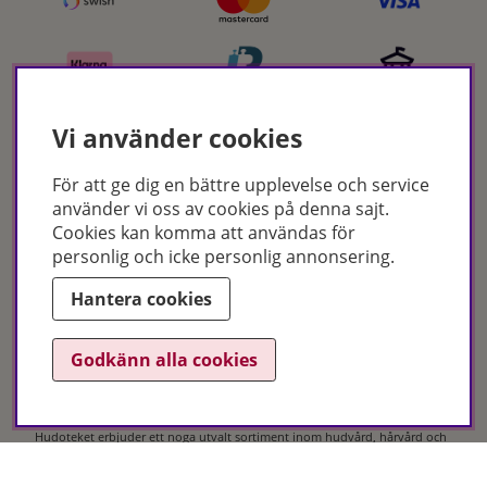
Vi använder cookies
För att ge dig en bättre upplevelse och service
Certifikat
använder vi oss av cookies på denna sajt.
Cookies kan komma att användas för
personlig och icke personlig annonsering.
Hantera cookies
Godkänn alla cookies
Hudoteket erbjuder ett noga utvalt sortiment inom hudvård, hårvård och
makeup – både online och i butik. Med över 50 års erfarenhet och
utbildade hudterapeuter hjälper vi dig att hitta rätt produkter och