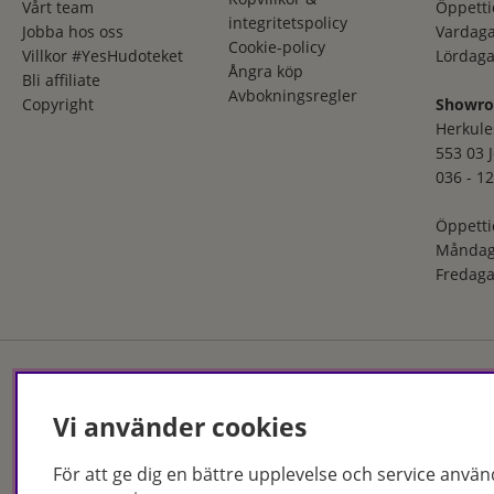
Vårt team
Öppetti
integritetspolicy
Jobba hos oss
Vardaga
Cookie-policy
Villkor #YesHudoteket
Lördaga
Ångra köp
Bli affiliate
Avbokningsregler
Copyright
Showr
Herkule
553 03 
036 - 12
Öppetti
Måndag
Fredaga
Hudoteket erbjuder ett no
Vi använder cookies
och i butik. Med över 50 år
produkter och behandlingar
För att ge dig en bättre upplevelse och service använ
Jönköping och Malmö.