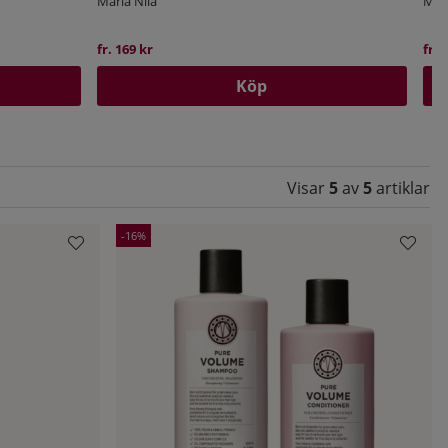
Maria Nila
Mari
fr. 169 kr
fr. 
Köp
Visar
5
av
5
artiklar
16