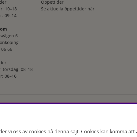
der
Öppettider
r: 10–18
Se aktuella öppettider
här
r: 09–14
oom
svägen 6
Jönköping
 06 66
der
–torsdag: 08–18
r: 08–16
ga utvalt sortiment inom hudvård, hårvård och makeup – både online
s erfarenhet och utbildade hudterapeuter hjälper vi dig att hitta rätt
 för just dina behov. Handla enkelt på hudoteket.se eller besök oss i
der vi oss av cookies på denna sajt.
Cookies kan komma att a