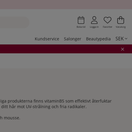
Önskeli
Antal i 
.
Var
Ant
.
Boka tid
Logga in
Favoriter
Varukorg
SEK
Kundservice
Salonger
Beautypedia
mtliga produkterna finns vitaminB5 som effektivt återfuktar
itt hår mot UV-strålning och fria radikaler.
och mousse.