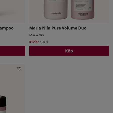
hampoo
Maria Nila Pure Volume Duo
Maria Nila
519 kr
Ordinarie pris:
618 kr
Köp