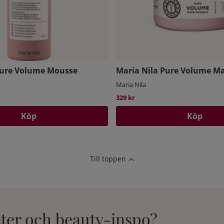
Pure Volume Mousse
Maria Nila Pure Volume M
Maria Nila
329 kr
Köp
Köp
Till toppen
eter och beauty-inspo?