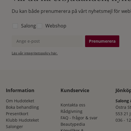
Du kan både prenumerera på vårt nyhetsmejl för webb
Välj vilken lista du vill prenumerera på:
Salong
Webshop
Ange e-post
Läs vår integritetspolicy här.
Information
Kundservice
Jönkö
Om Hudoteket
Salong 
Kontakta oss
Boka behandling
Östra S
Rådgivning
Presentkort
553 21 
FAQ - frågor & svar
Klubb Hudoteket
036 - 12
Beautypedia
Salonger
Köpvillkor &