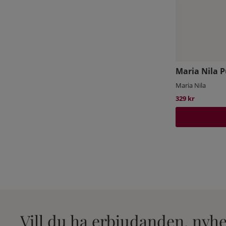
Maria Nila 
Maria Nila
329 kr
Vill du ha erbjudanden, nyh