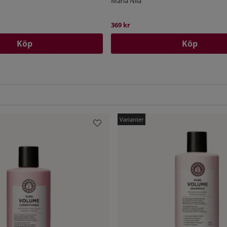
Maria Nila
369 kr
Köp
Köp