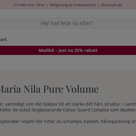
Fri frakt över 150 kr
|
Rådgivning av hudterapeuter
|
Bonus på allt
kort
Medik8
– just nu 25% rabatt
 Maria Nila Pure Volume
år, samtidigt som det hjälper till att stärka ditt hårs struktur. I sa
ehåller de också färgbevarande Colour Guard Complex som skyddar d
en självsäker volym! Här hittar du schampo, balsam, hårinpackning 