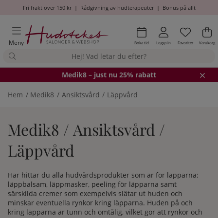
Fri frakt över 150 kr
|
Rådgivning av hudterapeuter
|
Bonus på allt
Önskel
Antal i
.
Va
An
.
Meny
Boka tid
Logga in
Favoriter
Varukorg
Medik8
– just nu 25% rabatt
Hem
Medik8
Ansiktsvård
Läppvård
Medik8 / Ansiktsvård /
Läppvård
Här hittar du alla hudvårdsprodukter som är för läpparna:
läppbalsam, läppmasker, peeling för läpparna samt
särskilda cremer som exempelvis slätar ut huden och
minskar eventuella rynkor kring läpparna. Huden på och
kring läpparna är tunn och omtålig, vilket gör att rynkor och