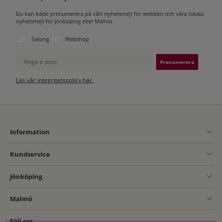
Du kan både prenumerera på vårt nyhetsmejl för webben och våra lokala
nyhetsmejl för Jönköping eller Malmö.
Välj vilken lista du vill prenumerera på:
Salong
Webshop
Ange e-post
Läs vår integritetspolicy här.
Information
Kundservice
Jönköping
Malmö
Följ oss