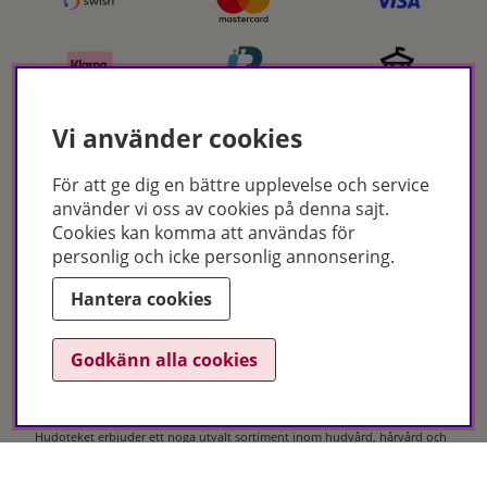
Vi använder cookies
För att ge dig en bättre upplevelse och service
Certifikat
använder vi oss av cookies på denna sajt.
Cookies kan komma att användas för
personlig och icke personlig annonsering.
Hantera cookies
Godkänn alla cookies
Hudoteket erbjuder ett noga utvalt sortiment inom hudvård, hårvård och
makeup – både online och i butik. Med över 50 års erfarenhet och
utbildade hudterapeuter hjälper vi dig att hitta rätt produkter och