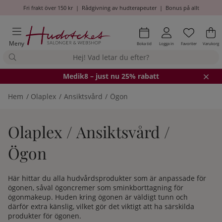
Fri frakt över 150 kr
|
Rådgivning av hudterapeuter
|
Bonus på allt
Önskel
Antal i
.
Va
An
.
Meny
Boka tid
Logga in
Favoriter
Varukorg
Medik8
– just nu 25% rabatt
Hem
Olaplex
Ansiktsvård
Ögon
Olaplex / Ansiktsvård /
Ögon
Här hittar du alla hudvårdsprodukter som är anpassade för
ögonen, såväl ögoncremer som sminkborttagning för
ögonmakeup. Huden kring ögonen är väldigt tunn och
därför extra känslig, vilket gör det viktigt att ha särskilda
produkter för ögonen.