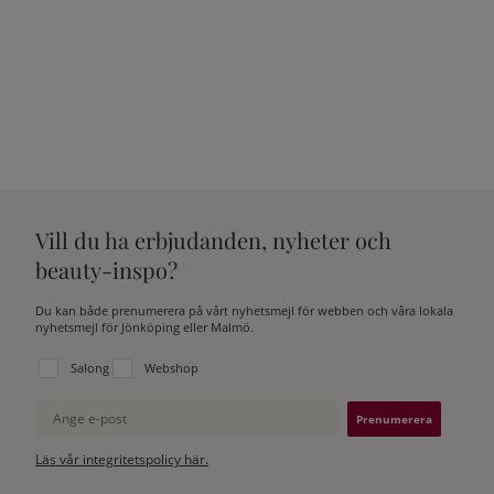
Vill du ha erbjudanden, nyheter och
beauty-inspo?
Du kan både prenumerera på vårt nyhetsmejl för webben och våra lokala
nyhetsmejl för Jönköping eller Malmö.
Välj vilken lista du vill prenumerera på:
Salong
Webshop
Ange e-post
Läs vår integritetspolicy här.