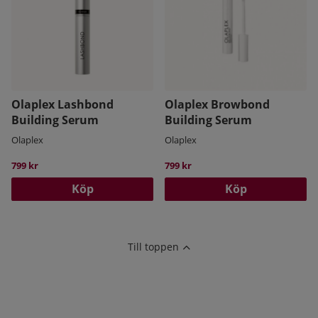
påfresta huden och ögonfransarna alltför mycket.
Olaplex Lashbond
Olaplex Browbond
Building Serum
Building Serum
Olaplex
Olaplex
799 kr
799 kr
Köp
Köp
Till toppen