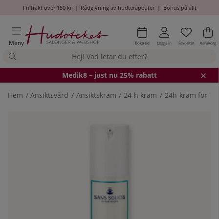
Fri frakt över 150 kr
|
Rådgivning av hudterapeuter
|
Bonus på allt
Önskel
Antal i
.
Va
An
.
Meny
Boka tid
Logga in
Favoriter
Varukorg
Medik8
– just nu 25% rabatt
Hem
Ansiktsvård
Ansiktskräm
24-h kräm
24h-kräm för k
Produktbilder