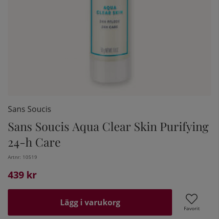
Sans Soucis
Sans Soucis Aqua Clear Skin Purifying
24-h Care
kelistan:
Artnr:
10519
439
kr
Lägg i varukorg
Favorit