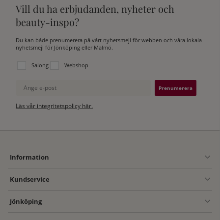
Vill du ha erbjudanden, nyheter och
beauty-inspo?
Du kan både prenumerera på vårt nyhetsmejl för webben och våra lokala
nyhetsmejl för Jönköping eller Malmö.
Välj vilken lista du vill prenumerera på:
Salong
Webshop
Ange e-post
Läs vår integritetspolicy här.
Information
Kundservice
Jönköping