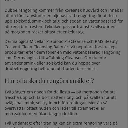
Dubbelrengöring kommer från koreansk hudvård och innebär
att du först använder en oljebaserad rengöring för att lösa
upp solskydd, smink och talg, och sedan en vattenbaserad för
att rena bort resten. Tekniken passar främst kvällsrutinen —
på morgonen räcker oftast ett enkelt steg.
Dermalogica Micellar Prebiotic PreCleanse och
RMS Beauty
Coconut Clean Cleansing Balm
är två populära första-steg-
produkter; efter dem följer en mild vattenbaserad rengöring
som Dermalogica UltraCalming Cleanser. Om du inte
använder smink eller solskydd kan du hoppa över
dubbelrengöring helt utan att huden blir sämre.
Hur ofta ska du rengöra ansiktet?
Två gånger om dagen för de flesta — på morgonen för att
fräscha upp och ta bort nattens talg, och på kvällen för att
avlägsna smink, solskydd och föroreningar. Mer än så
övertvättar oftast huden och leder till stramhet eller
motreaktion med ökad talgproduktion.
Två undantag: efter träning kan en extra rengöring vara på