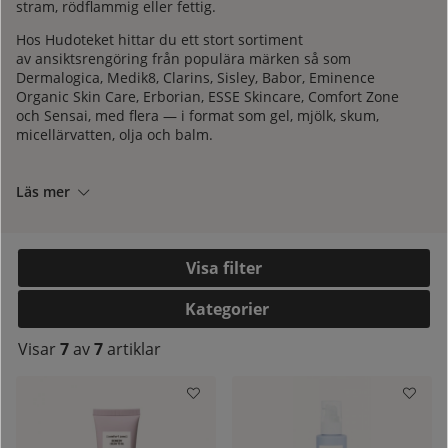
stram, rödflammig eller fettig.
Hos Hudoteket hittar du ett stort sortiment
av
ansiktsrengöring
från populära märken så som
Dermalogica, Medik8, Clarins, Sisley, Babor, Eminence
Organic Skin Care, Erborian, ESSE Skincare, Comfort Zone
och Sensai, med flera — i format som gel, mjölk, skum,
micellärvatten, olja och balm.
Vill du ha rådgivning av diplomerade hudterapeuter om
vilka produkter som passar din hudtyp? Kontakta oss på
Läs mer
kundtjänst
så hjälper vi dig gärna. Hudoteket är sedan
1972 medlemmar i SHR (Sveriges Hudterapeuters
Riksorganisation) för din trygghets skull. Vi är givetvis
auktoriserad återförsäljare av alla våra varumärken, för att
Filtrera
du med säkerhet ska få äkta varor.
kelistan:
Kategorier
Visar
7
av
7
artiklar