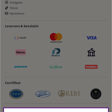
Instagram
Tiktok
Nyhetsbrev
Leverans & betalsätt
Certifikat