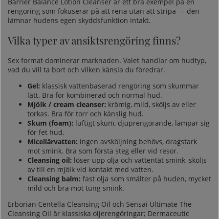
Barrier Balance Lotion Cleanser
är ett bra exempel på en
rengöring som fokuserar på att rena utan att stripa — den
lämnar hudens egen skyddsfunktion intakt.
Vilka typer av ansiktsrengöring finns?
Sex format dominerar marknaden. Valet handlar om hudtyp,
vad du vill ta bort och vilken känsla du föredrar.
Gel:
klassisk vattenbaserad rengöring som skummar
lätt. Bra för kombinerad och normal hud.
Mjölk / cream cleanser:
krämig, mild, sköljs av eller
torkas. Bra för torr och känslig hud.
Skum (foam):
luftigt skum, djuprengörande, lämpar sig
för fet hud.
Micellärvatten:
ingen avsköljning behövs, dragstark
mot smink. Bra som första steg eller vid resor.
Cleansing oil:
löser upp olja och vattentät smink, sköljs
av till en mjölk vid kontakt med vatten.
Cleansing balm:
fast olja som smälter på huden, mycket
mild och bra mot tung smink.
Erborian Centella Cleansing Oil
och Sensai Ultimate The
Cleansing Oil är klassiska oljerengöringar; Dermaceutic