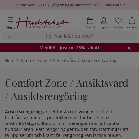
Fri frakt över 150 kr
|
Rådgivning av hudterapeuter
|
Bonus på allt
Önskel
Antal i
.
Va
An
.
Meny
Boka tid
Logga in
Favoriter
Varukorg
Medik8
– just nu 25% rabatt
Hem
Comfort Zone
Ansiktsvård
Ansiktsrengöring
Comfort Zone / Ansiktsvård
/ Ansiktsrengöring
Ansiktsrengöring
är det första och viktigaste steget i
hudvårdsrutinen — produkten som tar bort smink,
solskydd, talg, dödhud och föroreningar utan att rubba
hudbarriären. Rätt rengöring ger huden förutsättningar att
ta upp serum och kräm; fel rengöring kan lämna huden