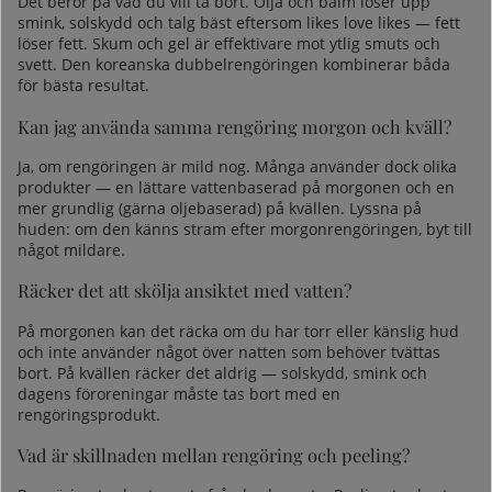
Det beror på vad du vill ta bort. Olja och balm löser upp
smink, solskydd och talg bäst eftersom likes love likes — fett
löser fett. Skum och gel är effektivare mot ytlig smuts och
svett. Den koreanska dubbelrengöringen kombinerar båda
för bästa resultat.
Kan jag använda samma rengöring morgon och kväll?
Ja, om rengöringen är mild nog. Många använder dock olika
produkter — en lättare vattenbaserad på morgonen och en
mer grundlig (gärna oljebaserad) på kvällen. Lyssna på
huden: om den känns stram efter morgonrengöringen, byt till
något mildare.
Räcker det att skölja ansiktet med vatten?
På morgonen kan det räcka om du har torr eller känslig hud
och inte använder något över natten som behöver tvättas
bort. På kvällen räcker det aldrig — solskydd, smink och
dagens föroreningar måste tas bort med en
rengöringsprodukt.
Vad är skillnaden mellan rengöring och peeling?