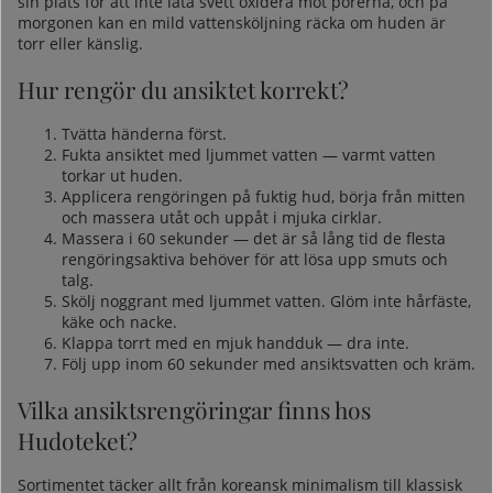
sin plats för att inte låta svett oxidera mot porerna, och på
morgonen kan en mild vattensköljning räcka om huden är
torr eller känslig.
Hur rengör du ansiktet korrekt?
Tvätta händerna först.
Fukta ansiktet med ljummet vatten — varmt vatten
torkar ut huden.
Applicera rengöringen på fuktig hud, börja från mitten
och massera utåt och uppåt i mjuka cirklar.
Massera i 60 sekunder — det är så lång tid de flesta
rengöringsaktiva behöver för att lösa upp smuts och
talg.
Skölj noggrant med ljummet vatten. Glöm inte hårfäste,
käke och nacke.
Klappa torrt med en mjuk handduk — dra inte.
Följ upp inom 60 sekunder med
ansiktsvatten
och kräm.
Vilka ansiktsrengöringar finns hos
Hudoteket?
Sortimentet täcker allt från koreansk minimalism till klassisk