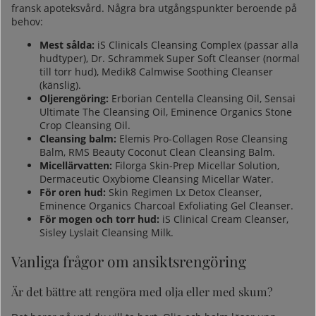
fransk apoteksvård. Några bra utgångspunkter beroende på
behov:
Mest sålda:
iS Clinicals Cleansing Complex
(passar alla
hudtyper),
Dr. Schrammek Super Soft Cleanser
(normal
till torr hud), Medik8 Calmwise Soothing Cleanser
(känslig).
Oljerengöring
:
Erborian Centella Cleansing Oil, Sensai
Ultimate The Cleansing Oil, Eminence Organics Stone
Crop Cleansing Oil.
Cleansing balm:
Elemis Pro-Collagen Rose Cleansing
Balm
, RMS Beauty Coconut Clean Cleansing Balm.
Micellärvatten:
Filorga Skin-Prep Micellar Solution,
Dermaceutic Oxybiome Cleansing Micellar Water.
För oren hud:
Skin Regimen Lx Detox Cleanser,
Eminence Organics Charcoal Exfoliating Gel Cleanser.
För mogen och torr hud:
iS Clinical Cream Cleanser
,
Sisley Lyslait Cleansing Milk.
Vanliga frågor om ansiktsrengöring
Är det bättre att rengöra med olja eller med skum?