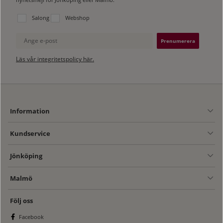
Välj vilken lista du vill prenumerera på:
Salong
Webshop
Ange e-post
Läs vår integritetspolicy här.
Information
Kundservice
Jönköping
Malmö
Följ oss
Facebook