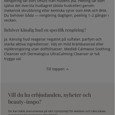
Rengöring tar bort smuts från hudens yta.
Peeling
tar bort
själva det översta hudlagret (döda hudceller) genom
mekanisk skrubbning eller kemiska syror som AHA och BHA.
Du behöver båda — rengöring dagligen, peeling 1–2 gånger i
veckan.
Behöver känslig hud en specifik rengöring?
Ja. Känslig hud reagerar negativt på sulfater, parfym och
starka aktiva ingredienser. Välj en mild krämbaserad eller
mjölkrengöring utan dofttillsatser. Medik8 Calmwise Soothing
Cleanser och Dermalogica UltraCalming Cleanser är två
trygga val.
Till toppen
Vill du ha erbjudanden, nyheter och
beauty-inspo?
Du kan både prenumerera på vårt nyhetsmejl för webben och våra lokala
nyhetsmejl för Jönköping eller Malmö.