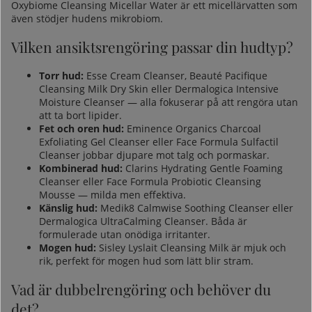
Oxybiome Cleansing Micellar Water är ett micellärvatten som
även stödjer hudens mikrobiom.
Vilken ansiktsrengöring passar din hudtyp?
Torr hud
:
Esse Cream Cleanser
, Beauté Pacifique
Cleansing Milk Dry Skin eller Dermalogica Intensive
Moisture Cleanser — alla fokuserar på att rengöra utan
att ta bort lipider.
Fet
och oren hud:
Eminence Organics Charcoal
Exfoliating Gel Cleanser
eller Face Formula Sulfactil
Cleanser jobbar djupare mot talg och pormaskar.
Kombinerad hud:
Clarins Hydrating Gentle Foaming
Cleanser
eller
Face Formula Probiotic Cleansing
Mousse
— milda men effektiva.
Känslig hud
:
Medik8 Calmwise Soothing Cleanser
eller
Dermalogica UltraCalming Cleanser. Båda är
formulerade utan onödiga irritanter.
Mogen hud
:
Sisley Lyslait Cleansing Milk
är mjuk och
rik, perfekt för mogen hud som lätt blir stram.
Vad är dubbelrengöring och behöver du
det?