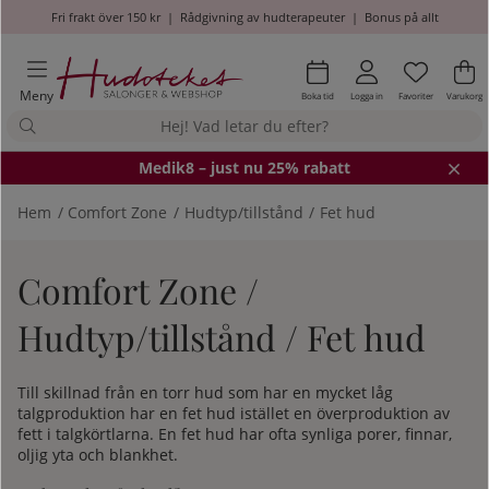
Fri frakt över 150 kr
|
Rådgivning av hudterapeuter
|
Bonus på allt
Önskel
Antal i
.
Va
An
.
Meny
Boka tid
Logga in
Favoriter
Varukorg
Medik8
– just nu 25% rabatt
Hem
Comfort Zone
Hudtyp/tillstånd
Fet hud
Comfort Zone /
Hudtyp/tillstånd / Fet hud
Till skillnad från en torr hud som har en mycket låg
talgproduktion har en fet hud istället en överproduktion av
fett i talgkörtlarna. En fet hud har ofta synliga porer, finnar,
oljig yta och blankhet.