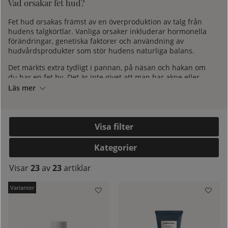
Vad orsakar fet hud?
Fet hud orsakas främst av en överproduktion av talg från
hudens talgkörtlar. Vanliga orsaker inkluderar hormonella
förändringar, genetiska faktorer och användning av
hudvårdsprodukter som stör hudens naturliga balans.
Det märkts extra tydligt i pannan, på näsan och hakan om
du har en fet hy. Det är inte givet att man har akne eller
finnar om man har en fet hud, men eftersom huden är
Läs mer
aktiv och överproducerar talg har man en större risk.
Däremot uppkommer linjer och rynkor senare i en fet hud
eftersom den ständigt är återfuktad och hela tiden smörjs
av hudens talg.
Filtrera
Kategorier
Behandling och produkter av en fet hud
kelistan:
Visar
23
av
23
artiklar
Rätt hudvård är viktigt när man har en fet hudtyp. Många
tror att man ska torka ut en fet hud, men faktum är man
ska tillföra ännu mer fukt. En fet hud behöver milda och
vårdande produkter som återfuktar och samtidigt
balanserar talgproduktionen så att huden inte
överkompenserar med ännu mer fett. För att en balans i en