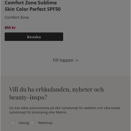
Comfort Zone Sublime
Skin Color Perfect SPF50
Comfort Zone
855 kr
Bevaka
Till toppen
Vill du ha erbjudanden, nyheter och
beauty-inspo?
Du kan både prenumerera på vårt nyhetsmejl för webben och våra lokala
nyhetsmejl för Jönköping eller Malmö.
Välj vilken lista du vill prenumerera på:
Salong
Webshop