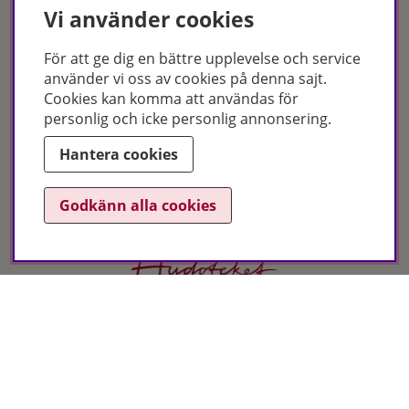
Vi använder cookies
För att ge dig en bättre upplevelse och service
använder vi oss av cookies på denna sajt.
Cookies kan komma att användas för
Certifikat
personlig och icke personlig annonsering.
Hantera cookies
Godkänn alla cookies
Hudoteket erbjuder ett noga utvalt sortiment inom hudvård, hårvård och
makeup – både online och i butik. Med över 50 års erfarenhet och
utbildade hudterapeuter hjälper vi dig att hitta rätt produkter och
behandlingar för just dina behov. Handla enkelt på hudoteket.se eller
besök oss i Jönköping och Malmö.