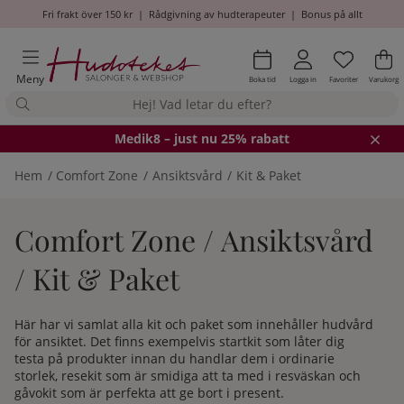
Fri frakt över 150 kr
|
Rådgivning av hudterapeuter
|
Bonus på allt
Önskel
Antal i
.
Va
An
.
Meny
Boka tid
Logga in
Favoriter
Varukorg
Medik8
– just nu 25% rabatt
Hem
Comfort Zone
Ansiktsvård
Kit & Paket
Comfort Zone / Ansiktsvård
/ Kit & Paket
Här har vi samlat alla kit och paket som innehåller hudvård
för ansiktet. Det finns exempelvis startkit som låter dig
testa på produkter innan du handlar dem i ordinarie
storlek, resekit som är smidiga att ta med i resväskan och
gåvokit som är perfekta att ge bort i present.