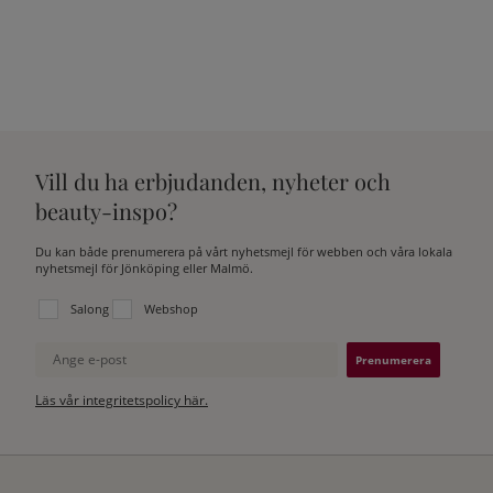
Vill du ha erbjudanden, nyheter och
beauty-inspo?
Du kan både prenumerera på vårt nyhetsmejl för webben och våra lokala
nyhetsmejl för Jönköping eller Malmö.
Välj vilken lista du vill prenumerera på:
Salong
Webshop
Ange e-post
Läs vår integritetspolicy här.