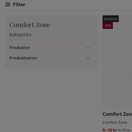
Filtrera
Comfort Zone
30
Kategorier
Produkter
Produktserier
Comfort Zon
Comfort Zone
fr. 55 kr
Ordinari
fr. 79 kr