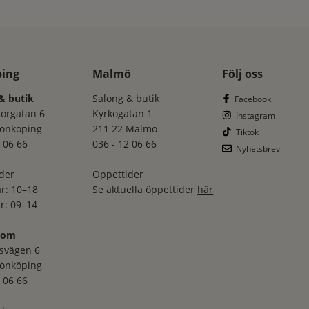
ping
Malmö
Följ oss
& butik
Salong & butik
Facebook
torgatan 6
Kyrkogatan 1
Instagram
Jönköping
211 22 Malmö
Tiktok
 06 66
036 - 12 06 66
Nyhetsbrev
der
Öppettider
r: 10–18
Se aktuella öppettider
här
r: 09–14
oom
svägen 6
Jönköping
 06 66