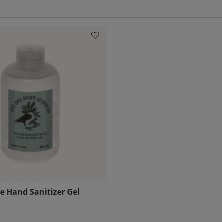
e Hand Sanitizer Gel
e pris: