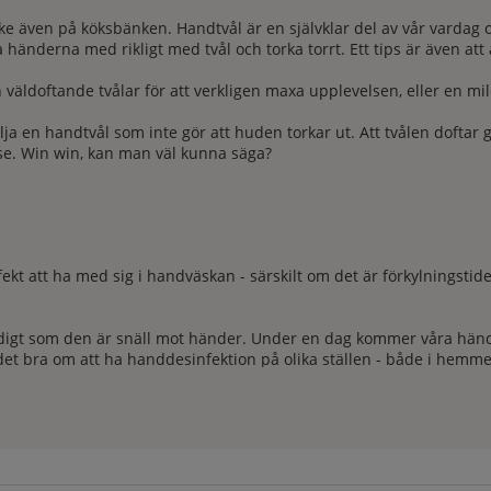
e även på köksbänken. Handtvål är en självklar del av vår vardag oc
tta händerna med rikligt med tvål och torka torrt. Ett tips är även 
h väldoftande tvålar för att verkligen maxa upplevelsen, eller en m
älja en handtvål som inte gör att huden torkar ut. Att tvålen doftar 
se. Win win, kan man väl kunna säga?
ekt att ha med sig i handväskan - särskilt om det är förkylningstide
idigt som den är snäll mot händer. Under en dag kommer våra hände
det bra om att ha handdesinfektion på olika ställen - både i hemm
vål, utan det är viktigt att du också tvättar händerna noggrant. S