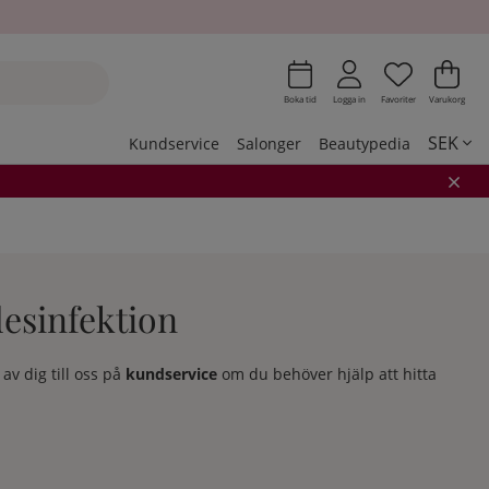
Önskeli
Antal i 
.
Var
Ant
.
Boka tid
Logga in
Favoriter
Varukorg
SEK
Kundservice
Salonger
Beautypedia
esinfektion
v dig till oss på
kundservice
om du behöver hjälp att hitta