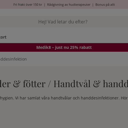
Fri frakt över 150 kr
|
Rådgivning av hudterapeuter
|
Bonus på allt
kort
Medik8
– just nu 25% rabatt
ddesinfektion
er & fötter / Handtvål & handd
ygien. Vi har samlat våra handtvålar och handdesinfektioner. Hör a