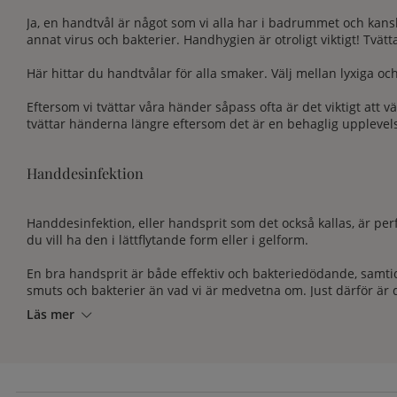
Ja, en handtvål är något som vi alla har i badrummet och kansk
annat virus och bakterier. Handhygien är otroligt viktigt! Tvä
Här hittar du handtvålar för alla smaker. Välj mellan lyxiga oc
Eftersom vi tvättar våra händer såpass ofta är det viktigt att v
tvättar händerna längre eftersom det är en behaglig upplevel
Handdesinfektion
Handdesinfektion, eller handsprit som det också kallas, är perf
du vill ha den i lättflytande form eller i gelform.
En bra handsprit är både effektiv och bakteriedödande, samt
smuts och bakterier än vad vi är medvetna om. Just därför är 
Läs mer
Kom dock ihåg att handdesinfektion inte ersätter vanlig handt
perfekta handhygien.