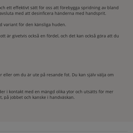
h ett effektivt sätt för oss att förebygga spridning av bland
att avsluta med att desinficera händerna med handsprit.
ild variant för den känsliga huden.
gott är givetvis också en fördel, och det kan också göra att du
r eller om du är ute på resande fot. Du kan själv välja om
r i kontakt med en mängd olika ytor och utsätts för mer
et, på jobbet och kanske i handväskan.
e snarare handdesinfektion som ett komplement för den