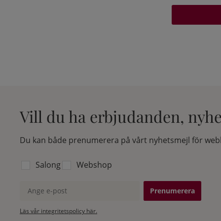
Vill du ha erbjudanden, nyh
Du kan både prenumerera på vårt nyhetsmejl för webb
Välj vilken lista du vill prenumerera på:
Salong
Webshop
Ange e-post
Läs vår integritetspolicy här.