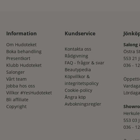
Information
Kundservice
Jönkö
Om Hudoteket
Salong 
Kontakta oss
Boka behandling
Östra S
Rådgivning
Presentkort
553 21 
FAQ - frågor & svar
Klubb Hudoteket
036 - 12
Beautypedia
Salonger
Köpvillkor &
Vårt team
Öppetti
integritetspolicy
Jobba hos oss
Vardaga
Cookie-policy
Villkor #YesHudoteket
Lördaga
Ångra köp
Bli affiliate
Avbokningsregler
Copyright
Showr
Herkule
553 03 
036 - 12