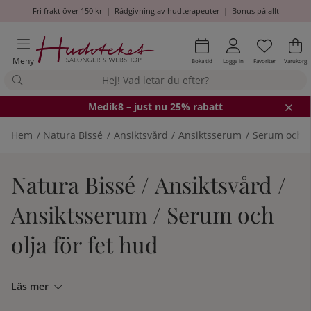
Fri frakt över 150 kr
|
Rådgivning av hudterapeuter
|
Bonus på allt
Önskel
Antal i
.
Va
An
.
Meny
Boka tid
Logga in
Favoriter
Varukorg
Medik8
– just nu 25% rabatt
Hem
Natura Bissé
Ansiktsvård
Ansiktsserum
Serum och ol
Natura Bissé / Ansiktsvård /
Ansiktsserum / Serum och
olja för fet hud
Läs mer