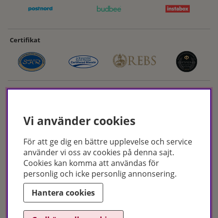
Certifikat
Vi använder cookies
För att ge dig en bättre upplevelse och service
Hudoteket erbjuder ett noga utvalt sortiment inom hudvård, hårvård och
använder vi oss av cookies på denna sajt.
makeup – både online och i butik. Med över 50 års erfarenhet och
Cookies kan komma att användas för
utbildade hudterapeuter hjälper vi dig att hitta rätt produkter och
personlig och icke personlig annonsering.
behandlingar för just dina behov. Handla enkelt på hudoteket.se eller
besök oss i Jönköping och Malmö.
Hantera cookies
Copyright © Hudoteket 2025