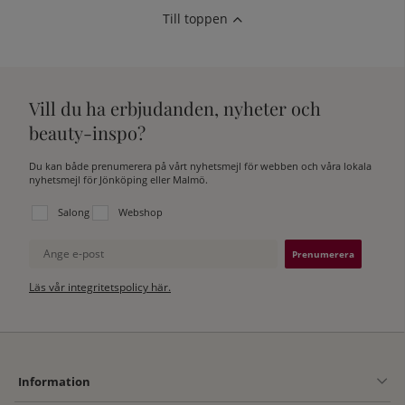
Till toppen
Vill du ha erbjudanden, nyheter och
beauty-inspo?
Du kan både prenumerera på vårt nyhetsmejl för webben och våra lokala
nyhetsmejl för Jönköping eller Malmö.
Välj vilken lista du vill prenumerera på:
Salong
Webshop
Ange e-post
Läs vår integritetspolicy här.
Information