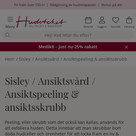
Fri frakt över 150 kr
|
Rådgivning av hudterapeuter
|
Bonus på allt
Önskel
Antal i
.
Va
An
.
Meny
Boka tid
Logga in
Favoriter
Varukorg
Medik8
– just nu 25% rabatt
Hem
Sisley
Ansiktsvård
Ansiktspeeling & ansiktsskrubb
Sisley / Ansiktsvård /
Ansiktspeeling &
ansiktsskrubb
Peeling, eller skrubb som det också kan kallas, används för
att exfoliera huden. Detta innebär att man skrubbar bort
döda hudceller och orenheter för att locka fram en ny &