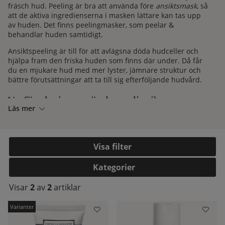
fräsch hud. Peeling är bra att använda före
ansiktsmask
, så
att de aktiva ingredienserna i masken lättare kan tas upp
av huden. Det finns peelingmasker, som peelar &
behandlar huden samtidigt.
Ansiktspeeling är till för att avlägsna döda hudceller och
hjälpa fram den friska huden som finns där under. Då får
du en mjukare hud med mer lyster, jämnare struktur och
bättre förutsättningar att ta till sig efterföljande hudvård.
Varför ska jag använda peeling?
Läs mer
Syftet med en peeling är att effektivt ta bort döda hudceller
från hudens yta. När dessa avlägsnas stimuleras
cellförnyelsen, blodcirkulationen ökar och huden känns
Filtrera
direkt mjukare och ser fräschare ut. Peeling rengör inte
kelistan:
bara på ytan utan hjälper även till att hålla porerna rena,
Kategorier
vilket kan motverka orenheter och tilltäppt hud.
En annan stor fördel är att huden blir mer mottaglig för
Visar
2
av
2
artiklar
efterföljande produkter. Serum, krämer och masker kan
absorberas bättre när de inte behöver jobba igenom ett
lager av döda hudceller först.
Ett viktigt tips är att alltid använda solskydd efter peeling,