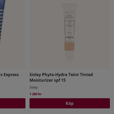
rs Express
Sisley Phyto-Hydra Teint Tinted
Moisturizer spf 15
Sisley
1 280 kr
Köp