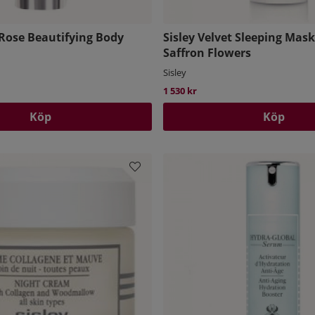
 Rose Beautifying Body
Sisley Velvet Sleeping Mas
Saffron Flowers
Sisley
1 530 kr
Köp
Köp