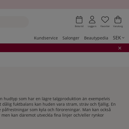
Önskeli
Antal i 
.
Var
Ant
.
Boka tid
Logga in
Favoriter
Varukorg
SEK
Kundservice
Salonger
Beautypedia
 en hudtyp som har en lägre talgproduktion än exempelvis
t dålig fuktbalans kan huden vara stram, sträv och fjällig. En
tre påfrestningar som kyla och föroreningar. Man kan också
men kan däremot utveckla fina linjer och/eller rynkor