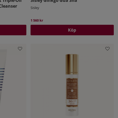
Triple-Oil
Sisley Ginkgo Gua Sha
Cleanser
Sisley
1 560 kr
Köp