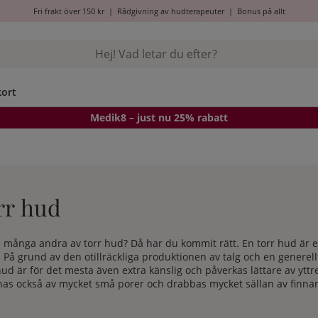
Fri frakt över 150 kr
|
Rådgivning av hudterapeuter
|
Bonus på allt
kort
Medik8
– just nu 25% rabatt
orr hud
å många andra av torr hud? Då har du kommit rätt. En torr hud är
. På grund av den otillräckliga produktionen av talg och en generell
hud är för det mesta även extra känslig och påverkas lättare av yt
nas också av mycket små porer och drabbas mycket sällan av finnar 