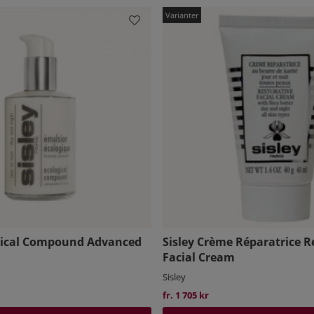
ogical Compound Advanced
Sisley Crème Réparatrice R
Facial Cream
Sisley
fr. 1 705 kr