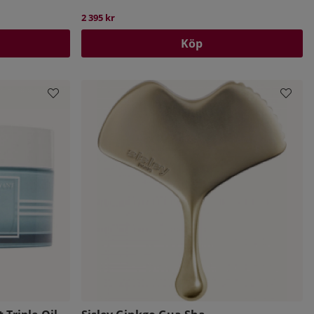
2 395 kr
Köp