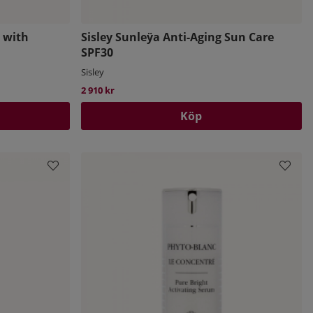
k with
Sisley Sunleÿa Anti-Aging Sun Care
SPF30
Sisley
2 910 kr
Köp