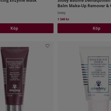
iating Enzyme Mask
Sisley Baume Demaquillant 
Balm Make-Up Remover & 
Sisley
1 340 kr
Köp
Köp