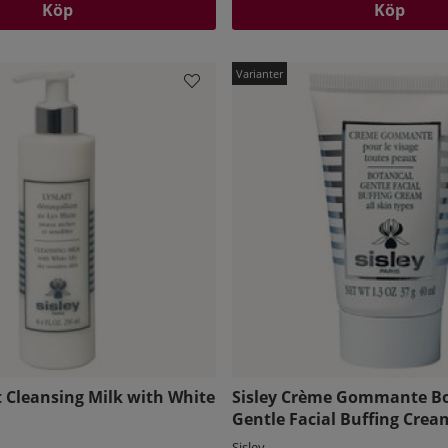
Köp
Köp
it Cleansing Milk with White
Sisley Crème Gommante Bo
Gentle Facial Buffing Crea
Sisley