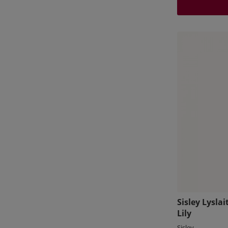
Sisley Lysla
Lily
Sisley