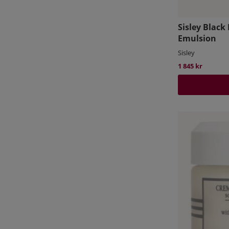
Sisley Black
Emulsion
Sisley
1 845 kr