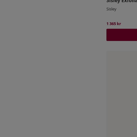
Sisley Exfol
Sisley
1 365 kr