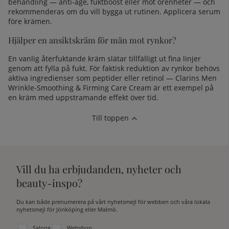
behandling — anti-age, fuktboost eller mot orenheter — och
rekommenderas om du vill bygga ut rutinen. Applicera serum
före krämen.
Hjälper en ansiktskräm för män mot rynkor?
En vanlig återfuktande kräm slätar tillfälligt ut fina linjer
genom att fylla på fukt. För faktisk reduktion av rynkor behövs
aktiva ingredienser som peptider eller retinol — Clarins Men
Wrinkle-Smoothing & Firming Care Cream är ett exempel på
en kräm med uppstramande effekt över tid.
Till toppen
Vill du ha erbjudanden, nyheter och
beauty-inspo?
Du kan både prenumerera på vårt nyhetsmejl för webben och våra lokala
nyhetsmejl för Jönköping eller Malmö.
Välj vilken lista du vill prenumerera på:
Salong
Webshop