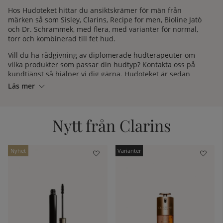
Hos Hudoteket hittar du
ansiktskrämer för män
från
märken så som Sisley, Clarins, Recipe for men, Bioline Jatò
och Dr. Schrammek, med flera, med varianter för normal,
torr och kombinerad till fet hud.
Vill du ha rådgivning av diplomerade hudterapeuter om
vilka produkter som passar din hudtyp? Kontakta oss på
kundtjänst
så hjälper vi dig gärna. Hudoteket är sedan
1972 medlemmar i SHR (Sveriges Hudterapeuters
Läs mer
Riksorganisation) för din trygghets skull. Vi är givetvis
auktoriserad återförsäljare av alla våra varumärken, för att
du med säkerhet ska få äkta varor.
Nytt från Clarins
kelistan:
Nyhet