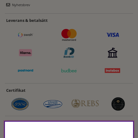
Nyhetsbrev
Leverans & betalsätt
Certifikat