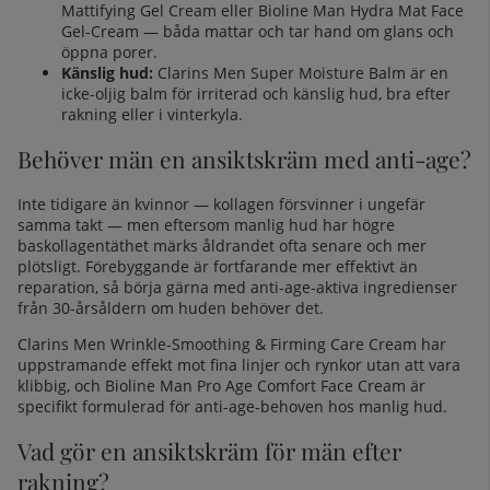
Mattifying Gel Cream
eller
Bioline Man Hydra Mat Face
Gel-Cream
— båda mattar och tar hand om glans och
öppna porer.
Känslig hud:
Clarins Men Super Moisture Balm
är en
icke-oljig balm för irriterad och känslig hud, bra efter
rakning eller i vinterkyla.
Behöver män en ansiktskräm med anti-age?
Inte tidigare än kvinnor — kollagen försvinner i ungefär
samma takt — men eftersom manlig hud har högre
baskollagentäthet märks åldrandet ofta senare och mer
plötsligt. Förebyggande är fortfarande mer effektivt än
reparation, så börja gärna med anti-age-aktiva ingredienser
från 30-årsåldern om huden behöver det.
Clarins Men Wrinkle-Smoothing & Firming Care Cream
har
uppstramande effekt mot fina linjer och rynkor utan att vara
klibbig, och
Bioline Man Pro Age Comfort Face Cream
är
specifikt formulerad för anti-age-behoven hos manlig hud.
Vad gör en ansiktskräm för män efter
rakning?