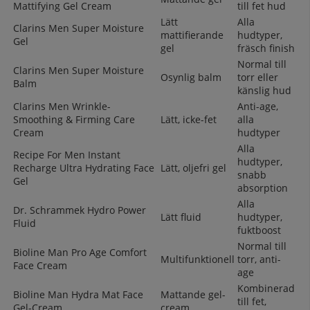
Mattifying Gel Cream
till fet hud
Lätt
Alla
Clarins Men Super Moisture
mattifierande
hudtyper,
Gel
gel
fräsch finish
Normal till
Clarins Men Super Moisture
Osynlig balm
torr eller
Balm
känslig hud
Clarins Men Wrinkle-
Anti-age,
Smoothing & Firming Care
Lätt, icke-fet
alla
Cream
hudtyper
Alla
Recipe For Men Instant
hudtyper,
Recharge Ultra Hydrating Face
Lätt, oljefri gel
snabb
Gel
absorption
Alla
Dr. Schrammek Hydro Power
Lätt fluid
hudtyper,
Fluid
fuktboost
Normal till
Bioline Man Pro Age Comfort
Multifunktionell
torr, anti-
Face Cream
age
Kombinerad
Bioline Man Hydra Mat Face
Mattande gel-
till fet,
Gel-Cream
cream