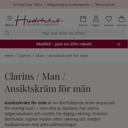
Fri frakt över 150 kr
|
Rådgivning av hudterapeuter
|
Bonus på allt
Önskel
Antal i
.
Va
An
.
Meny
Boka tid
Logga in
Favoriter
Varukorg
Medik8
– just nu 25% rabatt
Hem
Clarins
Man
Ansiktskräm för män
Clarins / Man /
Ansiktskräm för män
Ansiktskräm för män
är en återfuktande kräm anpassad
för manlig hud — som ofta är tjockare, har större
talgproduktion och utsätts för daglig rakning. Krämen
återfuktar, lugnar huden efter rakning och stödjer
hudbarriären mot yttre påfrestningar.