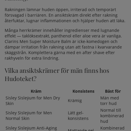
Rakningen lämnar huden öppen, irriterad och temporärt
försvagad i barriären. En ansiktskräm direkt efter rakning
återfuktar, lugnar inflammationen och hjälper huden att läka.
Många herrkrämer innehåller ingredienser med lugnande
effekt — taklöksextrakt, panthenol eller aloe vera är vanliga.
Clarins Men Super Moisture Balm är icke-komedogen och
dämpar irritation från rakning utan att fastna i kvarvarande
skäggstrån. Komplettera gärna med en
after shave
efter
rakhyveln för extra lindring.
Vilka ansiktskrämer för män finns hos
Hudoteket?
Kräm
Konsistens
Bäst för
Sisley Sisleÿum for Men Dry
Män med
Krämig
Skin
torr hud
Normal till
Sisley Sisleÿum for Men
Lätt gel-
kombinerad
Normal Skin
konsistens
hud
Sisley Sisleÿum Anti-Aging
Kombinerad
Mattande gel