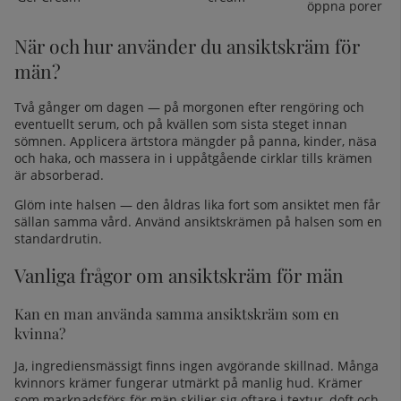
öppna porer
När och hur använder du ansiktskräm för
män?
Två gånger om dagen — på morgonen efter
rengöring
och
eventuellt
serum
, och på kvällen som sista steget innan
sömnen. Applicera ärtstora mängder på panna, kinder, näsa
och haka, och massera in i uppåtgående cirklar tills krämen
är absorberad.
Glöm inte halsen — den åldras lika fort som ansiktet men får
sällan samma vård. Använd ansiktskrämen på halsen som en
standardrutin.
Vanliga frågor om ansiktskräm för män
Kan en man använda samma ansiktskräm som en
kvinna?
Ja, ingrediensmässigt finns ingen avgörande skillnad. Många
kvinnors krämer fungerar utmärkt på manlig hud. Krämer
som marknadsförs för män skiljer sig oftare i textur, doft och