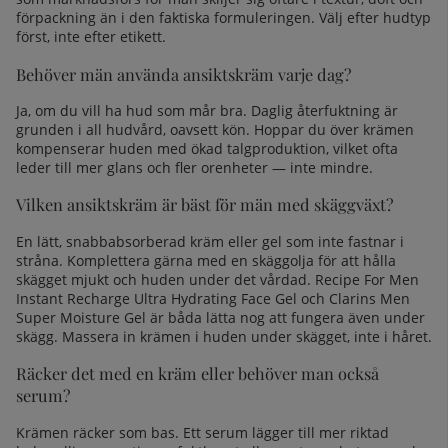
förpackning än i den faktiska formuleringen. Välj efter hudtyp
först, inte efter etikett.
Behöver män använda ansiktskräm varje dag?
Ja, om du vill ha hud som mår bra. Daglig återfuktning är
grunden i all hudvård, oavsett kön. Hoppar du över krämen
kompenserar huden med ökad talgproduktion, vilket ofta
leder till mer glans och fler orenheter — inte mindre.
Vilken ansiktskräm är bäst för män med skäggväxt?
En lätt, snabbabsorberad kräm eller gel som inte fastnar i
stråna. Komplettera gärna med en
skäggolja
för att hålla
skägget mjukt och huden under det vårdad. Recipe For Men
Instant Recharge Ultra Hydrating Face Gel och Clarins Men
Super Moisture Gel är båda lätta nog att fungera även under
skägg. Massera in krämen i huden under skägget, inte i håret.
Räcker det med en kräm eller behöver man också
serum?
Krämen räcker som bas. Ett serum lägger till mer riktad