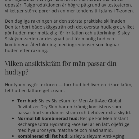
uppstår. Talgproduktionen är högre på grund av testosteron,
vilket ger större porer och en mer tendens till glans i T-zonen.
Den dagliga
rakningen
är den största praktiska skillnaden.
Den tar bort både skäggstrån och det översta hudlagret, vilket
gör huden mer mottaglig för irritation och uttorkning. Sisley
Sisleÿum-serien är designad just för manlig hud och
kombinerar återfuktning med ingredienser som lugnar
huden efter rakning.
Vilken ansiktskräm för män passar din
hudtyp?
Hudtypen avgör texturen — torr hud behöver en rikare kräm,
fet hud en lättare gel-cream.
Torr hud:
Sisley Sisleÿum for Men Anti-Age Global
Revitalizer Dry Skin
har en krämig konsistens som
passar hud som känns stram och behöver extra skydd.
Normal till kombinerad hud:
Recipe For Men Instant
Recharge Ultra Hydrating Face Gel
är en lätt, oljefri gel
med hyaluronsyra, matcha-te och niacinamid.
Kombinerad till fet hud:
Sisley Sisleÿum Anti-Aging