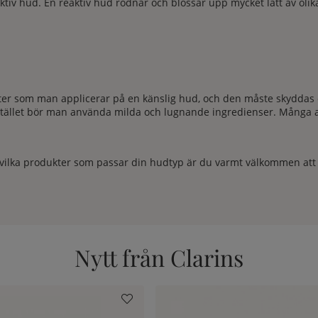
iv hud. En reaktiv hud rodnar och blossar upp mycket lätt av olika 
ukter som man applicerar på en känslig hud, och den måste skyddas 
 Istället bör man använda milda och lugnande ingredienser. Många a
ilka produkter som passar din hudtyp är du varmt välkommen att hö
Nytt från Clarins