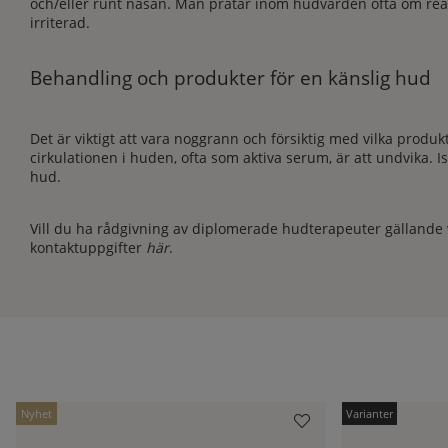
och/eller runt näsan. Man pratar inom hudvården ofta om reakt
irriterad.
Behandling och produkter för en känslig hud
Det är viktigt att vara noggrann och försiktig med vilka prod
cirkulationen i huden, ofta som aktiva serum, är att undvika.
hud.
Vill du ha rådgivning av diplomerade hudterapeuter gällande v
kontaktuppgifter
här
.
Nyhet