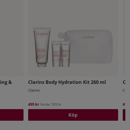
ing &
Clarins Body Hydration Kit 260 ml
Cla
Clarins
Clar
455 kr
610 
Värde: 599 kr
Köp