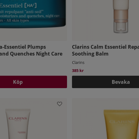
a-Essentiel Plumps
Clarins Calm Essentiel Rep
 and Quenches Night Care
Soothing Balm
Clarins
385 kr
Köp
Bevaka