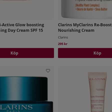
i-Active Glow boosting
Clarins MyClarins Re-Boost
ing Day Cream SPF 15
Nourishing Cream
Clarins
295 kr
Köp
Köp