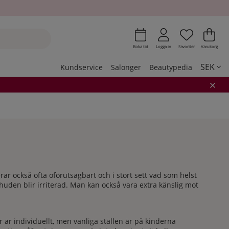
Önskeli
Antal i 
.
Var
Ant
.
Boka tid
Logga in
Favoriter
Varukorg
SEK
Kundservice
Salonger
Beautypedia
erar också ofta oförutsägbart och i stort sett vad som helst
huden blir irriterad. Man kan också vara extra känslig mot
r är individuellt, men vanliga ställen är på kinderna