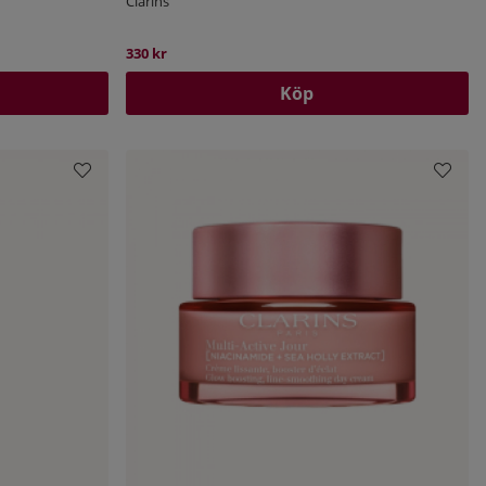
Clarins
330 kr
Köp