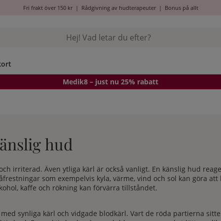
Fri frakt över 150 kr
|
Rådgivning av hudterapeuter
|
Bonus på allt
kort
Medik8
– just nu 25% rabatt
Känslig hud
och irriterad. Även ytliga kärl är också vanligt. En känslig hud reag
frestningar som exempelvis kyla, värme, vind och sol kan göra att 
ohol, kaffe och rökning kan förvärra tillståndet.
t med synliga kärl och vidgade blodkärl. Vart de röda partierna sitte