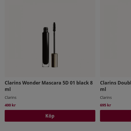
Clarins Wonder Mascara 5D 01 black 8
Clarins Doub
ml
ml
Clarins
Clarins
400 kr
695 kr
Köp