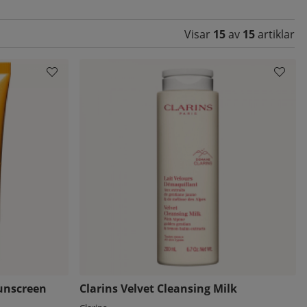
Visar
15
av
15
artiklar
Sunscreen
Clarins Velvet Cleansing Milk