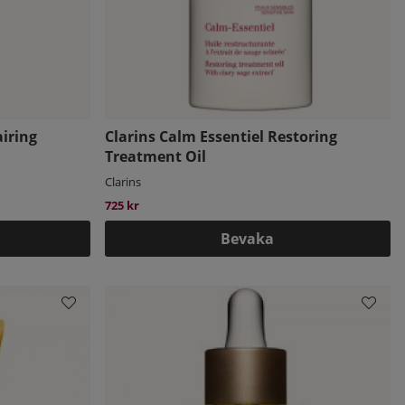
airing
Clarins Calm Essentiel Restoring
Treatment Oil
Clarins
725 kr
Bevaka