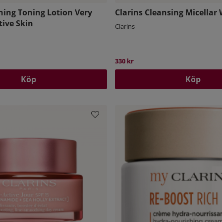
hing Toning Lotion Very
Clarins Cleansing Micellar
tive Skin
Clarins
330 kr
Köp
Köp