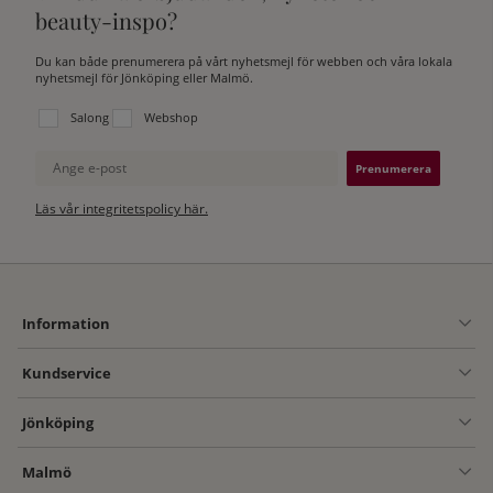
beauty-inspo?
Du kan både prenumerera på vårt nyhetsmejl för webben och våra lokala
nyhetsmejl för Jönköping eller Malmö.
Välj vilken lista du vill prenumerera på:
Salong
Webshop
Ange e-post
Läs vår integritetspolicy här.
Information
Kundservice
Jönköping
Malmö