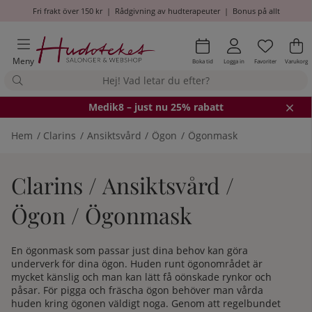
Fri frakt över 150 kr
|
Rådgivning av hudterapeuter
|
Bonus på allt
Önskel
Antal i
.
Va
An
.
Meny
Boka tid
Logga in
Favoriter
Varukorg
Medik8
– just nu 25% rabatt
Hem
Clarins
Ansiktsvård
Ögon
Ögonmask
Clarins / Ansiktsvård /
Ögon / Ögonmask
En ögonmask som passar just dina behov kan göra
underverk för dina ögon. Huden runt ögonområdet är
mycket känslig och man kan lätt få oönskade rynkor och
påsar. För pigga och fräscha ögon behöver man vårda
huden kring ögonen väldigt noga. Genom att regelbundet