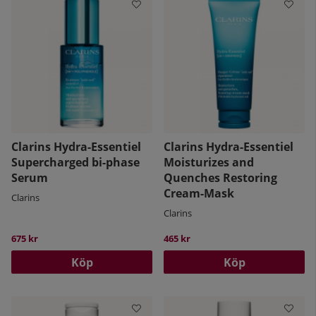
Clarins Hydra-Essentiel
Clarins Hydra-Essentiel
Supercharged bi-phase
Moisturizes and
Serum
Quenches Restoring
Cream-Mask
Clarins
Clarins
675 kr
465 kr
Köp
Köp