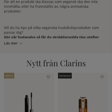
För att en produkt ska klassas som vegansk ska den inte
innehålla, eller ha framställts av, några animaliska
produkter.
Vill du ha tips på vilka veganska hudvårdsprodukter som
passar dig?
Gör vår hudanalys så får du skräddarsydda tips utefter
din hudtyp!
Läs mer
Nytt från Clarins
kelistan:
Nyhet