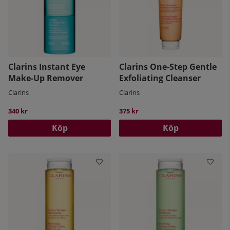
Clarins Instant Eye
Clarins One-Step Gentle
Make-Up Remover
Exfoliating Cleanser
Clarins
Clarins
340 kr
375 kr
Köp
Köp