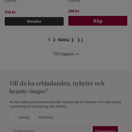
Clarins
Clarins
235 kr
315 kr
Köp
Bevaka
1
2
Nästa
❯
❯❙
Till toppen
Vill du ha erbjudanden, nyheter och
beauty-inspo?
Du kan både prenumerera på vårt nyhetsmejl för webben och våra lokala
nyhetsmejl för Jönköping eller Malmö.
Välj vilken lista du vill prenumerera på:
Salong
Webshop
Ange e-post