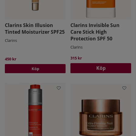
Clarins Skin Illusion
Clarins Invisible Sun
Tinted Moisturizer SPF25
Care Stick High
Protection SPF 50
Clarins
Clarins
315 kr
450 kr
Köp
Köp