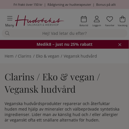
Fri frakt över 150 kr
|
Rådgivning av hudterapeuter
|
Bonus på allt
Önskel
Antal i
.
Va
An
.
Meny
Boka tid
Logga in
Favoriter
Varukorg
Medik8
– just nu 25% rabatt
Hem
Clarins
Eko & vegan
Vegansk hudvård
Clarins / Eko & vegan /
Vegansk hudvård
Veganska hudvårdsprodukter reparerar och återfuktar
huden med hjälp av mineraler och välbeprövade syntetiska
ingredienser. Lider man av känslig hud och / eller allergier
är veganskt ofta ett snällare alternativ för huden.