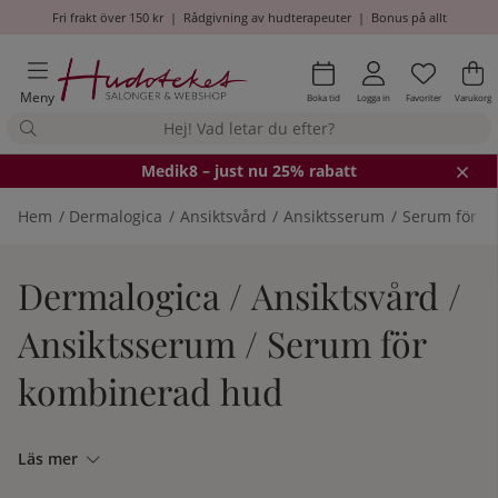
Fri frakt över 150 kr
|
Rådgivning av hudterapeuter
|
Bonus på allt
Önskel
Antal i
.
Va
An
.
Meny
Boka tid
Logga in
Favoriter
Varukorg
Medik8
– just nu 25% rabatt
Hem
Dermalogica
Ansiktsvård
Ansiktsserum
Serum för k
Dermalogica / Ansiktsvård /
Ansiktsserum / Serum för
kombinerad hud
Läs mer