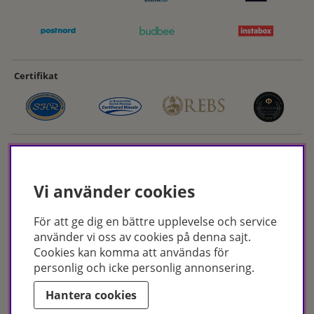
Certifikat
Vi använder cookies
För att ge dig en bättre upplevelse och service
Hudoteket erbjuder ett noga utvalt sortiment inom hudvård, hårvård och
använder vi oss av cookies på denna sajt.
makeup – både online och i butik. Med över 50 års erfarenhet och
Cookies kan komma att användas för
utbildade hudterapeuter hjälper vi dig att hitta rätt produkter och
personlig och icke personlig annonsering.
behandlingar för just dina behov. Handla enkelt på hudoteket.se eller
besök oss i Jönköping och Malmö.
Hantera cookies
Copyright © Hudoteket 2025