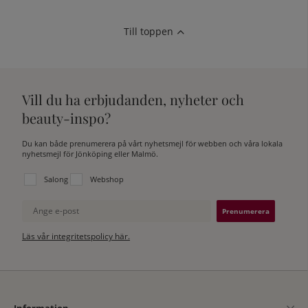
Till toppen
Vill du ha erbjudanden, nyheter och
beauty-inspo?
Du kan både prenumerera på vårt nyhetsmejl för webben och våra lokala
nyhetsmejl för Jönköping eller Malmö.
Välj vilken lista du vill prenumerera på:
Salong
Webshop
Ange e-post
Läs vår integritetspolicy här.
Information