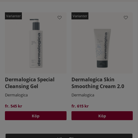
Dermalogica Special
Dermalogica Skin
Cleansing Gel
Smoothing Cream 2.0
kelistan:
Dermalogica
Dermalogica
fr. 545 kr
fr. 615 kr
Köp
Köp