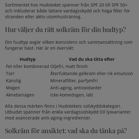
Sortimentet hos Hudoteket spänner från SPF 20 till SPF 50+
och inkluderar både lättare vardagsskydd och höga filter för
stranden eller aktiv utomhusträning.
Hur väljer du rätt solkräm för din hudtyp?
Din hudtyp avgör vilken konsistens och sammansättning som
fungerar bäst. Här är en översikt:
Hudtyp
Vad du ska titta efter
Fet eller kombinerad
Oljefri, matt finish
Torr
Återfuktande gelkräm eller rik emulsion
Känslig
Mineralfilter, parfymfri
Mogen
Anti-aging, antioxidanter
Aknebenägen
Icke-komedogen, lätt
Alla dessa märken finns i
Hudotekets solskyddskategori
.
Utbudet spänner från enkla vardagssolskydd till lyxvarianter
med avancerade anti-aging-ingredienser.
Solkräm för ansiktet: vad ska du tänka på?