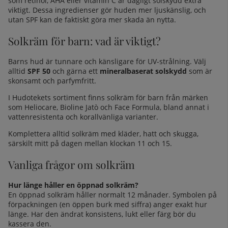
som
retinol, AHA eller vitamin C
är dagligt solskydd extra
viktigt. Dessa ingredienser gör huden mer ljuskänslig, och
utan SPF kan de faktiskt göra mer skada än nytta.
Solkräm för barn: vad är viktigt?
Barns hud är tunnare och känsligare för UV-strålning. Välj
alltid
SPF 50
och gärna ett
mineralbaserat solskydd
som är
skonsamt och parfymfritt.
I Hudotekets sortiment finns
solkräm för barn
från märken
som Heliocare, Bioline Jatò och Face Formula, bland annat i
vattenresistenta och korallvänliga varianter.
Komplettera alltid solkräm med kläder, hatt och skugga,
särskilt mitt på dagen mellan klockan 11 och 15.
Vanliga frågor om solkräm
Hur länge håller en öppnad solkräm?
En öppnad solkräm håller normalt 12 månader. Symbolen på
förpackningen (en öppen burk med siffra) anger exakt hur
länge. Har den ändrat konsistens, lukt eller färg bör du
kassera den.