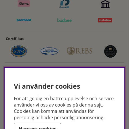
Certifikat
Vi använder cookies
För att ge dig en bättre upplevelse och service
Hudoteket erbjuder ett noga utvalt sortiment inom hudvård, hårvård och
använder vi oss av cookies på denna sajt.
makeup – både online och i butik. Med över 50 års erfarenhet och
Cookies kan komma att användas för
utbildade hudterapeuter hjälper vi dig att hitta rätt produkter och
personlig och icke personlig annonsering.
behandlingar för just dina behov. Handla enkelt på hudoteket.se eller
besök oss i Jönköping och Malmö.
Hantera cookies