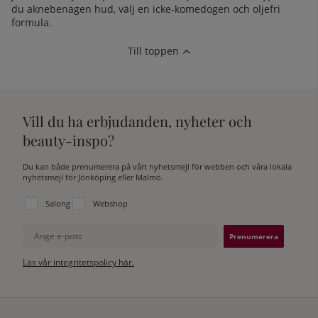
du aknebenägen hud, välj en icke-komedogen och oljefri
formula.
Till toppen
Vill du ha erbjudanden, nyheter och
beauty-inspo?
Du kan både prenumerera på vårt nyhetsmejl för webben och våra lokala
nyhetsmejl för Jönköping eller Malmö.
Välj vilken lista du vill prenumerera på:
Salong
Webshop
Ange e-post
Läs vår integritetspolicy här.