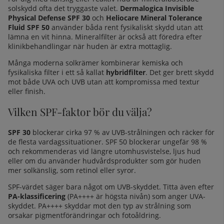
solskydd ofta det tryggaste valet.
Dermalogica Invisible
Physical Defense SPF 30
och
Heliocare Mineral Tolerance
Fluid SPF 50
använder båda rent fysikaliskt skydd utan att
lämna en vit hinna. Mineralfilter är också att föredra efter
klinikbehandlingar när huden är extra mottaglig.
Många moderna solkrämer kombinerar kemiska och
fysikaliska filter i ett så kallat
hybridfilter
. Det ger brett skydd
mot både UVA och UVB utan att kompromissa med textur
eller finish.
Vilken SPF-faktor bör du välja?
SPF 30
blockerar cirka 97 % av UVB-strålningen och räcker för
de flesta vardagssituationer. SPF 50 blockerar ungefär 98 %
och rekommenderas vid längre utomhusvistelse, ljus hud
eller om du använder hudvårdsprodukter som gör huden
mer solkänslig, som retinol eller syror.
SPF-värdet säger bara något om UVB-skyddet. Titta även efter
PA-klassificering
(PA++++ är högsta nivån) som anger UVA-
skyddet. PA++++ skyddar mot den typ av strålning som
orsakar pigmentförändringar och fotoåldring.