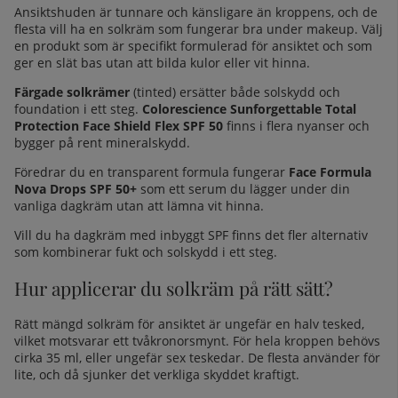
Ansiktshuden är tunnare och känsligare än kroppens, och de
flesta vill ha en solkräm som fungerar bra under makeup. Välj
en produkt som är specifikt formulerad för ansiktet och som
ger en slät bas utan att bilda kulor eller vit hinna.
Färgade solkrämer
(tinted) ersätter både solskydd och
foundation i ett steg.
Colorescience Sunforgettable Total
Protection Face Shield Flex SPF 50
finns i flera nyanser och
bygger på rent mineralskydd.
Föredrar du en transparent formula fungerar
Face Formula
Nova Drops SPF 50+
som ett serum du lägger under din
vanliga dagkräm utan att lämna vit hinna.
Vill du ha
dagkräm med inbyggt SPF
finns det fler alternativ
som kombinerar fukt och solskydd i ett steg.
Hur applicerar du solkräm på rätt sätt?
Rätt mängd solkräm för ansiktet är ungefär en halv tesked,
vilket motsvarar ett tvåkronorsmynt. För hela kroppen behövs
cirka 35 ml, eller ungefär sex teskedar. De flesta använder för
lite, och då sjunker det verkliga skyddet kraftigt.