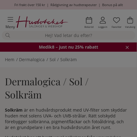
Fri frakt över 150 kr
|
Rådgivning av hudterapeuter
|
Bonus på allt
Önskel
Antal i
.
Va
An
.
Meny
Boka tid
Logga in
Favoriter
Varukorg
Medik8
– just nu 25% rabatt
Hem
Dermalogica
Sol
Solkräm
Dermalogica / Sol /
Solkräm
Solkräm
är en hudvårdsprodukt med UV-filter som skyddar
huden mot solens UVA- och UVB-strålar. Rätt solskydd
förebygger solbränna, pigmentfläckar och fotoåldring, och
är en grundpelare i en bra hudvårdsrutin året runt.