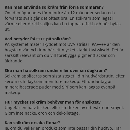
Kan man använda solkräm från förra sommaren?
Om den öppnades för mindre än 12 månader sedan och
förvarats svalt går det oftast bra. En solkräm som legat i
värme eller direkt solljus kan ha tappat effekt och bör bytas
ut.
Vad betyder PA++++ på solkräm?
PA-systemet mäter skyddet mot UVA-strålar. PA++++ är den
högsta nivån och innebär ett mycket starkt UVA-skydd. Det är
särskilt relevant om du vill förebygga pigmentfläckar och
åldrande.
Ska man ha solkräm under eller över sin dagkräm?
Solkräm appliceras som sista steget i din hudvårdsrutin, efter
serum och dagkräm men före makeup. Ett undantag är
mineralbaserade puder med SPF som kan läggas ovanpå
makeup.
Hur mycket solkräm behöver man för ansiktet?
Ungefär en halv tesked, eller storleken av ett tvåkronorsmynt.
Glöm inte nacke, öron och dekolletage.
Kan solkräm orsaka finnar?
Ja, om du väljer en produkt som inte passar din hudtyp. Har