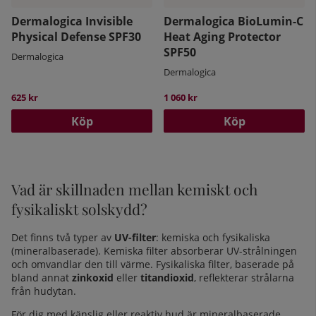
Dermalogica Invisible
Dermalogica BioLumin-C
Physical Defense SPF30
Heat Aging Protector
SPF50
Dermalogica
Dermalogica
625 kr
1 060 kr
Köp
Köp
Vad är skillnaden mellan kemiskt och
fysikaliskt solskydd?
Det finns två typer av
UV-filter
: kemiska och fysikaliska
(mineralbaserade). Kemiska filter absorberar UV-strålningen
och omvandlar den till värme. Fysikaliska filter, baserade på
bland annat
zinkoxid
eller
titandioxid
, reflekterar strålarna
från hudytan.
För dig med känslig eller reaktiv hud är mineralbaserade