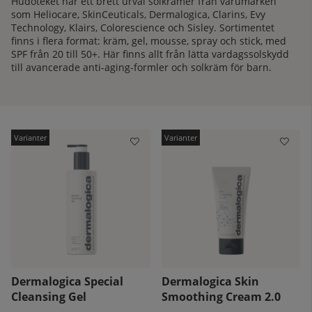
Hudoteket har ett brett urval solkrämer från varumärken
som Heliocare, SkinCeuticals, Dermalogica, Clarins, Evy
Technology, Klairs, Colorescience och Sisley. Sortimentet
finns i flera format: kräm, gel, mousse, spray och stick, med
SPF från 20 till 50+. Här finns allt från lätta vardagssolskydd
till avancerade anti-aging-formler och solkräm för barn.
kelistan:
Dermalogica Special
Dermalogica Skin
Cleansing Gel
Smoothing Cream 2.0