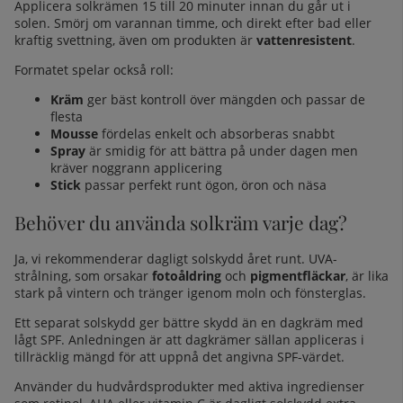
Applicera solkrämen 15 till 20 minuter innan du går ut i
solen. Smörj om varannan timme, och direkt efter bad eller
kraftig svettning, även om produkten är
vattenresistent
.
Formatet spelar också roll:
Kräm
ger bäst kontroll över mängden och passar de
flesta
Mousse
fördelas enkelt och absorberas snabbt
Spray
är smidig för att bättra på under dagen men
kräver noggrann applicering
Stick
passar perfekt runt ögon, öron och näsa
Behöver du använda solkräm varje dag?
Ja, vi rekommenderar dagligt solskydd året runt. UVA-
strålning, som orsakar
fotoåldring
och
pigmentfläckar
, är lika
stark på vintern och tränger igenom moln och fönsterglas.
Ett separat solskydd ger bättre skydd än en dagkräm med
lågt SPF. Anledningen är att dagkrämer sällan appliceras i
tillräcklig mängd för att uppnå det angivna SPF-värdet.
Använder du hudvårdsprodukter med aktiva ingredienser