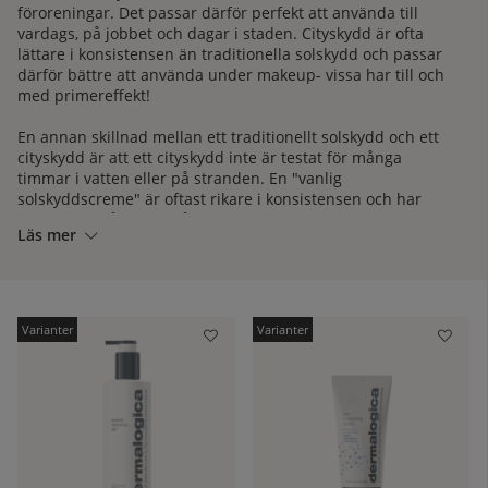
föroreningar. Det passar därför perfekt att använda till
vardags, på jobbet och dagar i staden. Cityskydd är ofta
lättare i konsistensen än traditionella solskydd och passar
därför bättre att använda under makeup- vissa har till och
med primereffekt!
En annan skillnad mellan ett traditionellt solskydd och ett
cityskydd är att ett cityskydd inte är testat för många
timmar i vatten eller på stranden. En "vanlig
solskyddscreme" är oftast rikare i konsistensen och har
högre krav på sig att hålla sitt UV-skydd trots värme,
Läs mer
svettning och bad. Ett cityskydd hittar du ofta bland
dagcremer eller som specialvård hos hudvårdsmärkena, ett
solskydd finns oftast i en solserie.
kelistan:
Så ska du på solsemester, kika på solskydd i vår
solskyddskatergori
här.
Letar du efter ett UV-skydd att ha varje dag, om du jobbar
inomhus och kanske sitter mycket vid datorn? Där ska du
kika vidare på våra cityskydd.
Är du osäker på vilket som passar dig bäst? Vi hjälper dig
gärna hitta rätt! Kontakta oss på mail eller telefon, våra