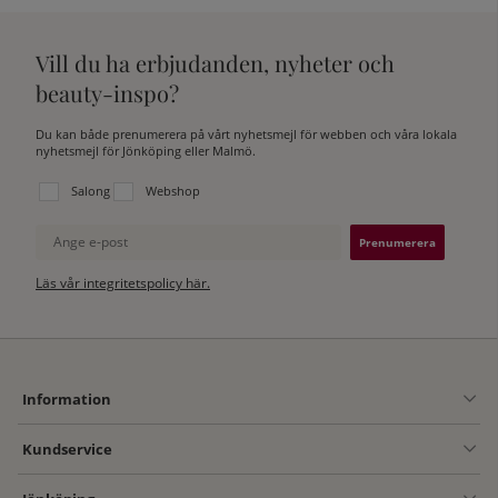
Vill du ha erbjudanden, nyheter och
beauty-inspo?
Du kan både prenumerera på vårt nyhetsmejl för webben och våra lokala
nyhetsmejl för Jönköping eller Malmö.
Välj vilken lista du vill prenumerera på:
Salong
Webshop
Ange e-post
Läs vår integritetspolicy här.
Information
Kundservice