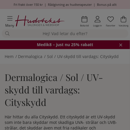
Fri frakt över 150 kr
|
Rådgivning av hudterapeuter
|
Bonus på allt
Önskel
Antal i
.
Va
An
.
Meny
Boka tid
Logga in
Favoriter
Varukorg
Medik8
– just nu 25% rabatt
Hem
Dermalogica
Sol
UV-skydd till vardags: Cityskydd
Dermalogica / Sol / UV-
skydd till vardags:
Cityskydd
Här hittar du alla Cityskydd. Ett cityskydd är ett UV-skydd
som inte bara skyddar mot skadliga UVA- strålar och UVB-
strålar, det skyddar även mot fria radikaler och