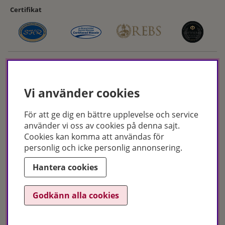
Certifikat
Vi använder cookies
För att ge dig en bättre upplevelse och service
Hudoteket erbjuder ett noga utvalt sortiment inom hudvård, hårvård och
använder vi oss av cookies på denna sajt.
makeup – både online och i butik. Med över 50 års erfarenhet och
Cookies kan komma att användas för
utbildade hudterapeuter hjälper vi dig att hitta rätt produkter och
personlig och icke personlig annonsering.
behandlingar för just dina behov. Handla enkelt på hudoteket.se eller
besök oss i Jönköping och Malmö.
Hantera cookies
Copyright © Hudoteket 2025
Godkänn alla cookies
Org.nr: 556172-2066