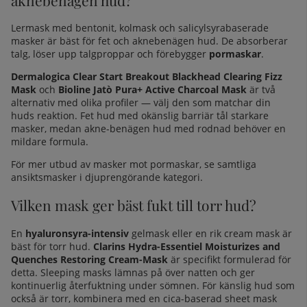
Lermask med bentonit, kolmask och salicylsyrabaserade
masker är bäst för fet och aknebenägen hud. De absorberar
talg, löser upp talgproppar och förebygger
pormaskar
.
Dermalogica Clear Start Breakout Blackhead Clearing Fizz
Mask
och
Bioline Jatò Pura+ Active Charcoal Mask
är två
alternativ med olika profiler — välj den som matchar din
huds reaktion. Fet hud med okänslig barriär tål starkare
masker, medan akne-benägen hud med rodnad behöver en
mildare formula.
För mer utbud av masker mot pormaskar, se
samtliga
ansiktsmasker i djuprengörande kategori
.
Vilken mask ger bäst fukt till torr hud?
En
hyaluronsyra-intensiv
gelmask eller en rik cream mask är
bäst för torr hud.
Clarins Hydra-Essentiel Moisturizes and
Quenches Restoring Cream-Mask
är specifikt formulerad för
detta. Sleeping masks lämnas på över natten och ger
kontinuerlig återfuktning under sömnen. För
känslig hud
som
också är torr, kombinera med en cica-baserad sheet mask