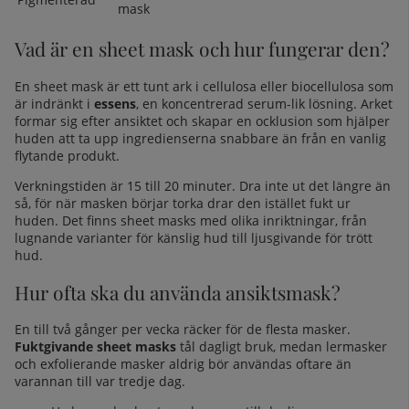
mask
Vad är en sheet mask och hur fungerar den?
En sheet mask är ett tunt ark i cellulosa eller biocellulosa som
är indränkt i
essens
, en koncentrerad serum-lik lösning. Arket
formar sig efter ansiktet och skapar en ocklusion som hjälper
huden att ta upp ingredienserna snabbare än från en vanlig
flytande produkt.
Verkningstiden är 15 till 20 minuter. Dra inte ut det längre än
så, för när masken börjar torka drar den istället fukt ur
huden. Det finns sheet masks med olika inriktningar, från
lugnande varianter för känslig hud till ljusgivande för trött
hud.
Hur ofta ska du använda ansiktsmask?
En till två gånger per vecka räcker för de flesta masker.
Fuktgivande sheet masks
tål dagligt bruk, medan lermasker
och exfolierande masker aldrig bör användas oftare än
varannan till var tredje dag.