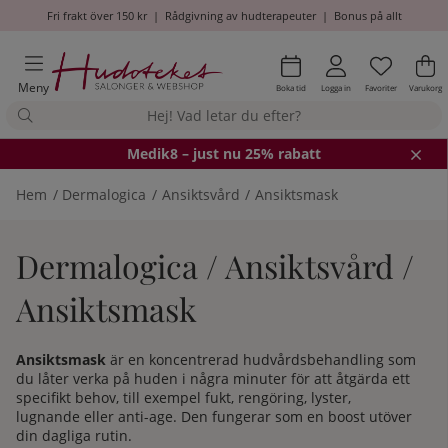
Fri frakt över 150 kr
|
Rådgivning av hudterapeuter
|
Bonus på allt
Önskel
Antal i
.
Va
An
.
Meny
Boka tid
Logga in
Favoriter
Varukorg
Medik8
– just nu 25% rabatt
Hem
Dermalogica
Ansiktsvård
Ansiktsmask
Dermalogica / Ansiktsvård /
Ansiktsmask
Ansiktsmask
är en koncentrerad hudvårdsbehandling som
du låter verka på huden i några minuter för att åtgärda ett
specifikt behov, till exempel fukt, rengöring, lyster,
lugnande eller anti-age. Den fungerar som en boost utöver
din dagliga rutin.