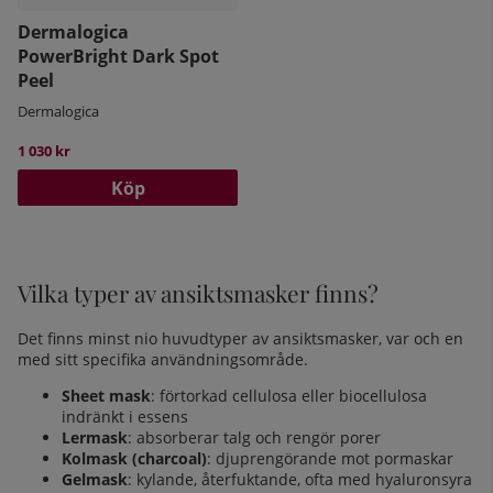
Dermalogica
PowerBright Dark Spot
Peel
Dermalogica
1 030 kr
Köp
Vilka typer av ansiktsmasker finns?
Det finns minst nio huvudtyper av ansiktsmasker, var och en
med sitt specifika användningsområde.
Sheet mask
: förtorkad cellulosa eller biocellulosa
indränkt i essens
Lermask
: absorberar talg och rengör porer
Kolmask (charcoal)
: djuprengörande mot pormaskar
Gelmask
: kylande, återfuktande, ofta med hyaluronsyra