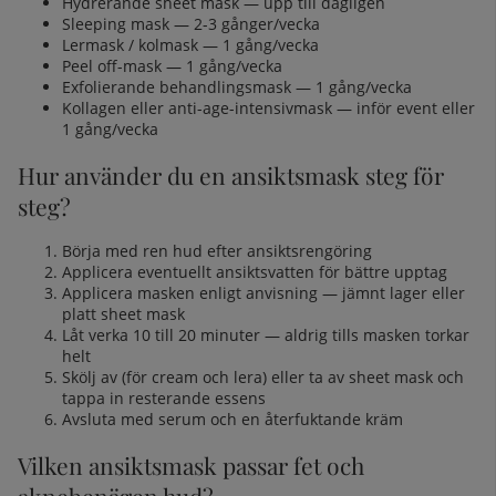
Hydrerande sheet mask — upp till dagligen
Sleeping mask — 2-3 gånger/vecka
Lermask / kolmask — 1 gång/vecka
Peel off-mask — 1 gång/vecka
Exfolierande behandlingsmask — 1 gång/vecka
Kollagen eller anti-age-intensivmask — inför event eller
1 gång/vecka
Hur använder du en ansiktsmask steg för
steg?
Börja med ren hud efter
ansiktsrengöring
Applicera eventuellt
ansiktsvatten
för bättre upptag
Applicera masken enligt anvisning — jämnt lager eller
platt sheet mask
Låt verka 10 till 20 minuter — aldrig tills masken torkar
helt
Skölj av (för cream och lera) eller ta av sheet mask och
tappa in resterande essens
Avsluta med
serum
och en återfuktande kräm
Vilken ansiktsmask passar fet och
aknebenägen hud?