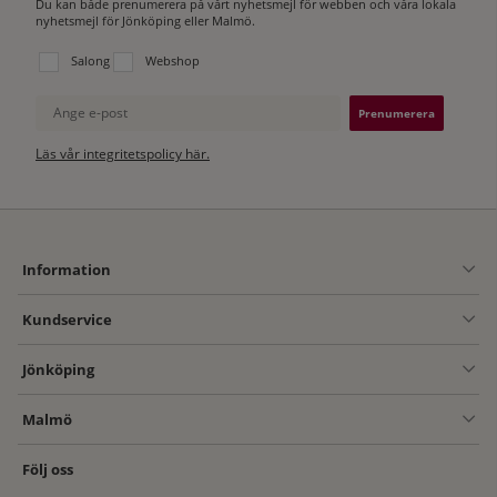
Du kan både prenumerera på vårt nyhetsmejl för webben och våra lokala
nyhetsmejl för Jönköping eller Malmö.
Välj vilken lista du vill prenumerera på:
Salong
Webshop
Ange e-post
Läs vår integritetspolicy här.
Information
Kundservice
Jönköping
Malmö
Följ oss