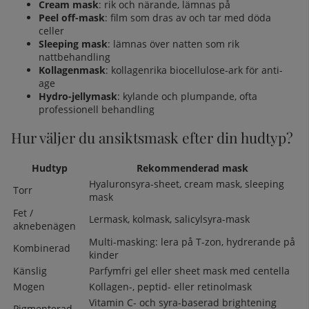
Cream mask
: rik och närande, lämnas på
Peel off-mask
: film som dras av och tar med döda
celler
Sleeping mask
: lämnas över natten som rik
nattbehandling
Kollagenmask
: kollagenrika biocellulose-ark för anti-
age
Hydro-jellymask
: kylande och plumpande, ofta
professionell behandling
Hur väljer du ansiktsmask efter din hudtyp?
Hudtyp
Rekommenderad mask
Hyaluronsyra-sheet, cream mask, sleeping
Torr
mask
Fet /
Lermask, kolmask, salicylsyra-mask
aknebenägen
Multi-masking: lera på T-zon, hydrerande på
Kombinerad
kinder
Känslig
Parfymfri gel eller sheet mask med centella
Mogen
Kollagen-, peptid- eller retinolmask
Vitamin C- och syra-baserad brightening
Pigmenterad