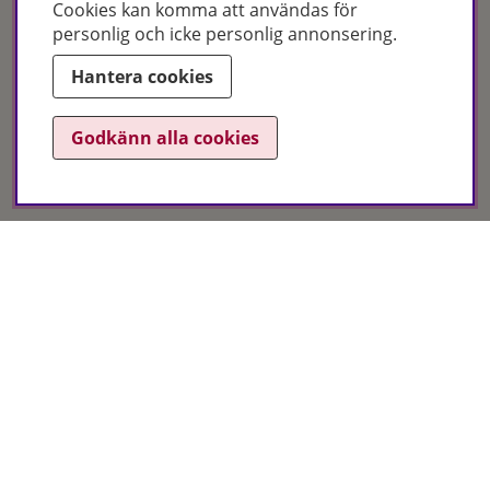
Cookies kan komma att användas för
personlig och icke personlig annonsering.
Hantera cookies
Certifikat
Godkänn alla cookies
Hudoteket erbjuder ett noga utvalt sortiment inom hudvård, hårvård och
makeup – både online och i butik. Med över 50 års erfarenhet och
utbildade hudterapeuter hjälper vi dig att hitta rätt produkter och
behandlingar för just dina behov. Handla enkelt på hudoteket.se eller
besök oss i Jönköping och Malmö.
Copyright © Hudoteket 2025