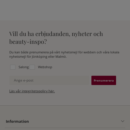
Vill du ha erbjudanden, nyheter och
beauty-inspo?
Du kan både prenumerera på vårt nyhetsmejl för webben och våra lokala
nyhetsmejl för Jönköping eller Malmö.
Välj vilken lista du vill prenumerera på:
Salong
Webshop
Ange e-post
Läs vår integritetspolicy här.
Information