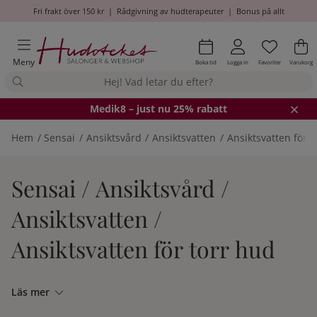
Fri frakt över 150 kr
|
Rådgivning av hudterapeuter
|
Bonus på allt
Önskel
Antal i
.
Va
An
.
Meny
Boka tid
Logga in
Favoriter
Varukorg
Medik8
– just nu 25% rabatt
Hem
Sensai
Ansiktsvård
Ansiktsvatten
Ansiktsvatten för t
Sensai / Ansiktsvård /
Ansiktsvatten /
Ansiktsvatten för torr hud
Läs mer