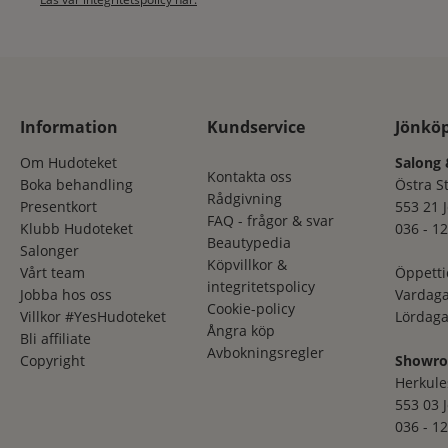
Information
Kundservice
Jönkö
Om Hudoteket
Salong 
Kontakta oss
Boka behandling
Östra S
Rådgivning
Presentkort
553 21 
FAQ - frågor & svar
Klubb Hudoteket
036 - 12
Beautypedia
Salonger
Köpvillkor &
Vårt team
Öppetti
integritetspolicy
Jobba hos oss
Vardaga
Cookie-policy
Villkor #YesHudoteket
Lördaga
Ångra köp
Bli affiliate
Avbokningsregler
Copyright
Showr
Herkule
553 03 
036 - 12