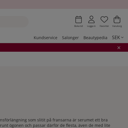
Önskeli
Antal i 
.
Var
Ant
.
Boka tid
Logga in
Favoriter
Varukorg
SEK
Kundservice
Salonger
Beautypedia
nsförlängning som slitit på fransarna är serumet ett bra
unt ögonen och passar därför de flesta, även de med lite