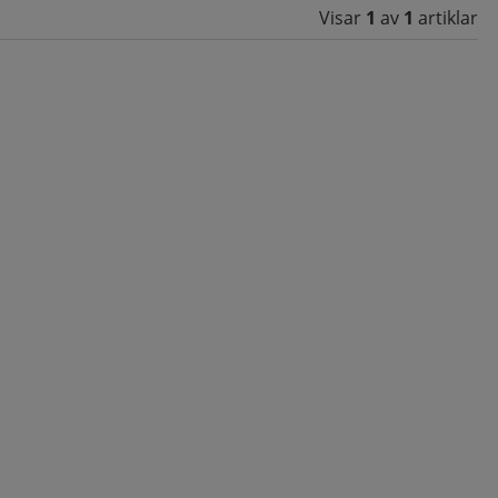
Visar
1
av
1
artiklar
vanliga fall tar det mellan 4 och 8 veckor för fransarna att
ltat efter 3–5 veckor.