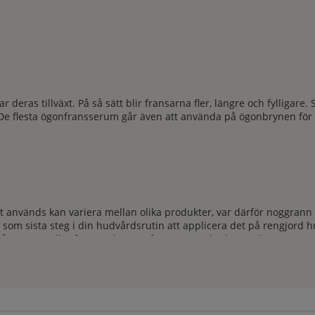
 deras tillväxt. På så sätt blir fransarna fler, längre och fylligare
. De flesta ögonfransserum går även att använda på ögonbrynen för 
används kan variera mellan olika produkter, var därför noggrann m
a som sista steg i din hudvårdsrutin att applicera det på rengjord
ngssätt gäller för ögonbrynen förutom att du där applicerar serume