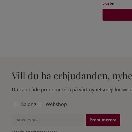
750 kr
Vill du ha erbjudanden, nyh
Du kan både prenumerera på vårt nyhetsmejl för webb
Välj vilken lista du vill prenumerera på:
Salong
Webshop
Ange e-post
Läs vår integritetspolicy här.