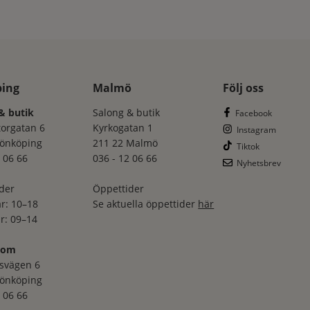
ping
Malmö
Följ oss
& butik
Salong & butik
Facebook
torgatan 6
Kyrkogatan 1
Instagram
Jönköping
211 22 Malmö
Tiktok
 06 66
036 - 12 06 66
Nyhetsbrev
der
Öppettider
r: 10–18
Se aktuella öppettider
här
r: 09–14
oom
svägen 6
Jönköping
 06 66