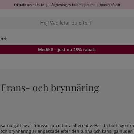
Fri frakt över 150 kr
|
Rådgivning av hudterapeuter
|
Bonus på allt
kort
Medik8
– just nu 25% rabatt
/ Frans- och brynnäring
sarna gått av är fransserum ett bra alternativ. Har du haft ögonfra
-och brynnäring är anpassade efter den tunna och känsliga huden r