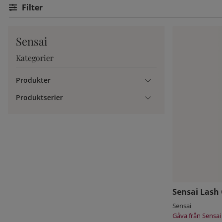
Filtrera
Hur snabbt man kan märka skillnad på sina fransar eller bryn va
växa men med hjälp av serumet påskyndas processen. Ha tålam
Sensai
Kategorier
Produkter
Produktserier
Sensai Lash
Sensai
Gåva från Sensai