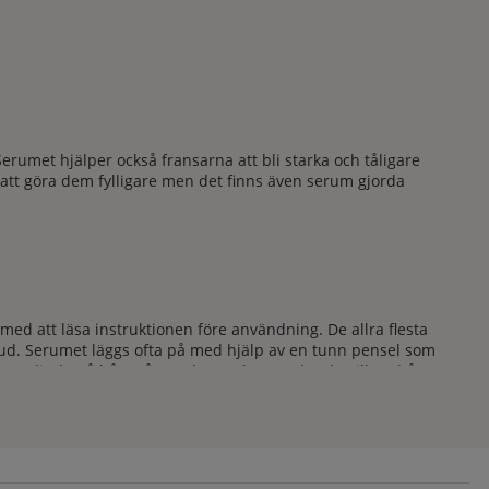
. Serumet hjälper också fransarna att bli starka och tåligare
att göra dem fylligare men det finns även serum gjorda
ed att läsa instruktionen före användning. De allra flesta
 hud. Serumet läggs ofta på med hjälp av en tunn pensel som
t direkt på hårstråna och runt brynet där du vill att håret