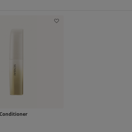
rierar mellan olika produkter och det kan även vara individuellt. I 
od och var noggrann med att använda ditt serum så bör du se resu
 Conditioner