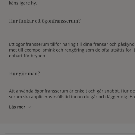
känsligare hy.
Hur funkar ett ögonfransserum?
Ett ögonfransserum tillför näring till dina fransar och påskyndar
mot till exempel smink och rengöring som de ofta utsätts för
enbart för brynen.
Hur gör man?
Att använda ögonfransserum är enkelt och går snabbt. Hur det 
serum ska appliceras kvällstid innan du går och lägger dig. H
du sveper längs med övre fransradens rötter. Samma tillvägagå
Läs mer
ska växa.
När kan man se resultat?