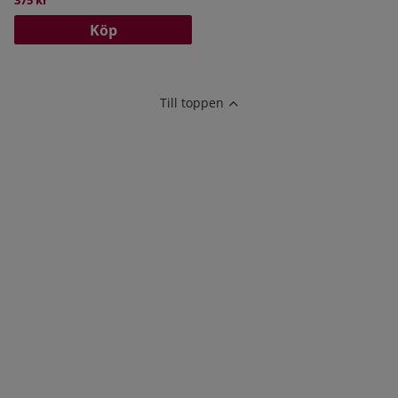
375 kr
Köp
Till toppen