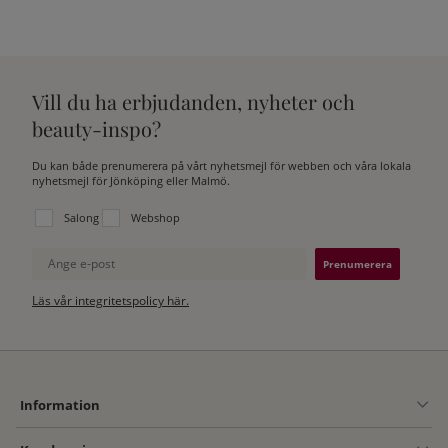
Vill du ha erbjudanden, nyheter och
beauty-inspo?
Du kan både prenumerera på vårt nyhetsmejl för webben och våra lokala
nyhetsmejl för Jönköping eller Malmö.
Välj vilken lista du vill prenumerera på:
Salong
Webshop
Ange e-post
Läs vår integritetspolicy här.
Information