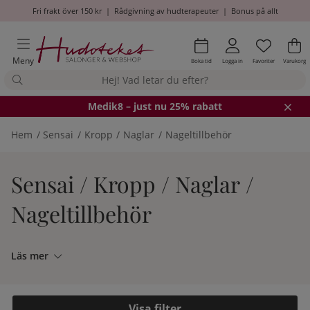
Fri frakt över 150 kr
|
Rådgivning av hudterapeuter
|
Bonus på allt
Önskel
Antal i
.
Va
An
.
Meny
Boka tid
Logga in
Favoriter
Varukorg
Medik8
– just nu 25% rabatt
Hem
Sensai
Kropp
Naglar
Nageltillbehör
Sensai / Kropp / Naglar /
Nageltillbehör
Läs mer
Filtrera