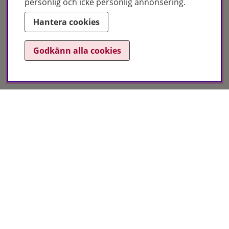
personlig och icke personlig annonsering.
Hantera cookies
Certifikat
Godkänn alla cookies
Hudoteket erbjuder ett noga utvalt sortiment inom hudvård, hårvård och
makeup – både online och i butik. Med över 50 års erfarenhet och
utbildade hudterapeuter hjälper vi dig att hitta rätt produkter och
behandlingar för just dina behov. Handla enkelt på hudoteket.se eller
besök oss i Jönköping och Malmö.
Copyright © Hudoteket 2025
Org.nr: 556172-2066