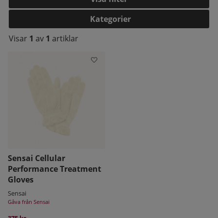
Kategorier
Visar
1
av
1
artiklar
kelistan:
Sensai Cellular
Performance Treatment
Gloves
Sensai
Gåva från Sensai