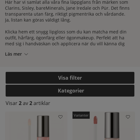
Här har vi samlat alla våra fina läppglans från märken som
Clarins
,
Sisley
,
bareMinerals
,
Jane Iredale
och
Pür
. Det finns
transparenta utan färg, riktigt pigmentrika och vårdande.
Ja, listan kan göras väldigt lång.
Klicka hem ett snygg lipgloss som du kan matcha med din
outfit, hårfärg, ögonfärg eller ögonmakeup. Perfekt att ha
med sig i handväskan och applicera när du vill känna dig
lite extra fin.
Läs mer
Hur ska jag använda mitt läppglans?
Filtrera
Du kan använda läppglans på många olika sätt. Om du
Kategorier
kelistan:
lägger det direkt på läpparna skapar det en fin glans och
även en snygg färgsättning. Du kan också välja att använda
Visar
2
av
2
artiklar
det som en ”toppfinish” ovanpå ett läppstift. Det här gör att
läppstiftet färg kommer att vara framträdande, men du
kommer addera en fin glans. Både läppstift och läppglans
har en tendens att hålla längre om de två olika
produkterna kombineras.