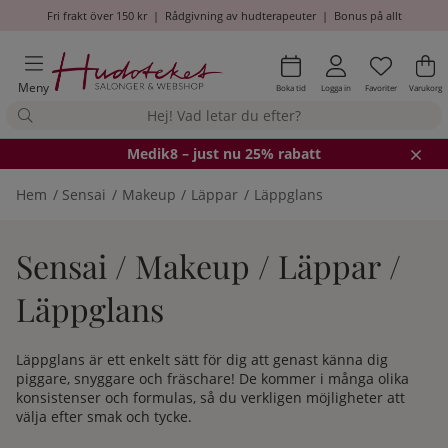
Fri frakt över 150 kr
|
Rådgivning av hudterapeuter
|
Bonus på allt
Önskel
Antal i
.
Va
An
.
Meny
Boka tid
Logga in
Favoriter
Varukorg
Medik8
– just nu 25% rabatt
Hem
Sensai
Makeup
Läppar
Läppglans
Sensai / Makeup / Läppar /
Läppglans
Läppglans är ett enkelt sätt för dig att genast känna dig
piggare, snyggare och fräschare! De kommer i många olika
konsistenser och formulas, så du verkligen möjligheter att
välja efter smak och tycke.