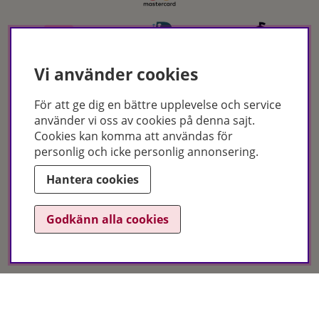
Vi använder cookies
För att ge dig en bättre upplevelse och service
använder vi oss av cookies på denna sajt.
Certifikat
Cookies kan komma att användas för
personlig och icke personlig annonsering.
Hantera cookies
Godkänn alla cookies
Hudoteket erbjuder ett noga utvalt sortiment inom hudvård, hårvård och
makeup – både online och i butik. Med över 50 års erfarenhet och
utbildade hudterapeuter hjälper vi dig att hitta rätt produkter och
behandlingar för just dina behov. Handla enkelt på hudoteket.se eller