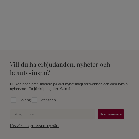
Vill du ha erbjudanden, nyheter och
beauty-inspo?
Du kan både prenumerera på vårt nyhetsmejl för webben och våra lokala
nyhetsmejl för Jönköping eller Malmö.
Välj vilken lista du vill prenumerera på:
Salong
Webshop
Ange e-post
Läs vår integritetspolicy här.