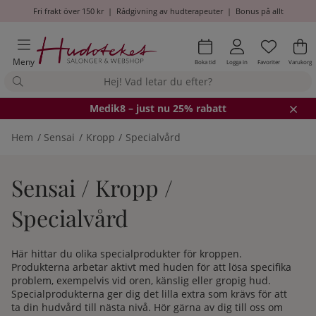
Fri frakt över 150 kr
|
Rådgivning av hudterapeuter
|
Bonus på allt
Önskel
Antal i
.
Va
An
.
Meny
Boka tid
Logga in
Favoriter
Varukorg
Medik8
– just nu 25% rabatt
Hem
Sensai
Kropp
Specialvård
Sensai / Kropp /
Specialvård
Här hittar du olika specialprodukter för kroppen.
Produkterna arbetar aktivt med huden för att lösa specifika
problem, exempelvis vid oren, känslig eller gropig hud.
Specialprodukterna ger dig det lilla extra som krävs för att
ta din hudvård till nästa nivå. Hör gärna av dig till oss om