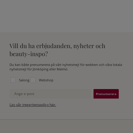
Vill du ha erbjudanden, nyheter och
beauty-inspo?
Du kan både prenumerera på vårt nyhetsmejl för webben och våra lokala
nyhetsmejl för Jönköping eller Malmö.
Välj vilken lista du vill prenumerera på:
Salong
Webshop
Ange e-post
Läs vår integritetspolicy här.