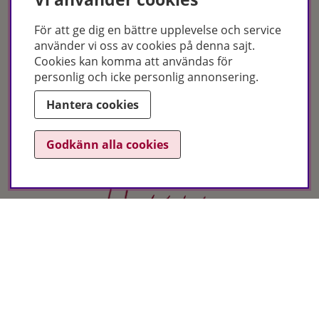
För att ge dig en bättre upplevelse och service
använder vi oss av cookies på denna sajt.
Cookies kan komma att användas för
personlig och icke personlig annonsering.
Certifikat
Hantera cookies
Godkänn alla cookies
Hudoteket erbjuder ett noga utvalt sortiment inom hudvård, hårvård och
makeup – både online och i butik. Med över 50 års erfarenhet och
utbildade hudterapeuter hjälper vi dig att hitta rätt produkter och
behandlingar för just dina behov. Handla enkelt på hudoteket.se eller
besök oss i Jönköping och Malmö.
Copyright © Hudoteket 2025