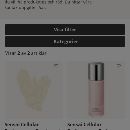
du vill ha produkttips och råd. Du hittar våra
kontaktuppgifter
här
.
Filtrera
Kategorier
Visar
2
av
2
artiklar
kelistan:
Sensai Cellular
Sensai Cellular