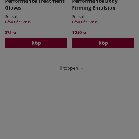
Performance Treatment
Performance Body
Gloves
Firming Emulsion
Sensai
Sensai
Gåva från Sensai
Gåva från Sensai
375 kr
1 250 kr
Köp
Köp
Till toppen