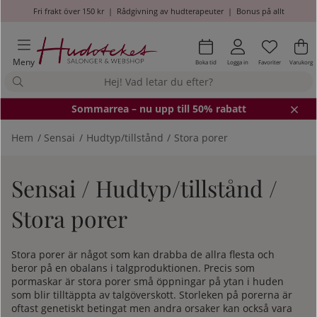
Fri frakt över 150 kr
|
Rådgivning av hudterapeuter
|
Bonus på allt
Önskel
Antal i
.
Va
An
.
Meny
Boka tid
Logga in
Favoriter
Varukorg
Somm
arrea – nu upp till 50% rabatt
Hem
Sensai
Hudtyp/tillstånd
Stora porer
Sensai / Hudtyp/tillstånd /
Stora porer
Stora porer är något som kan drabba de allra flesta och
beror på en obalans i talgproduktionen. Precis som
pormaskar är stora porer små öppningar på ytan i huden
som blir tilltäppta av talgöverskott. Storleken på porerna är
oftast genetiskt betingat men andra orsaker kan också vara