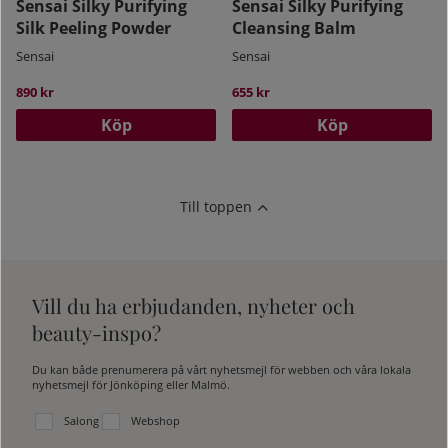
Sensai Silky Purifying
Sensai Silky Purifying
Silk Peeling Powder
Cleansing Balm
Sensai
Sensai
890 kr
655 kr
Köp
Köp
Till toppen
Vill du ha erbjudanden, nyheter och
beauty-inspo?
Du kan både prenumerera på vårt nyhetsmejl för webben och våra lokala
nyhetsmejl för Jönköping eller Malmö.
Välj vilken lista du vill prenumerera på:
Salong
Webshop