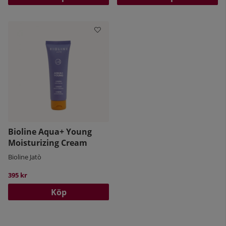
Bioline Aqua+ Young
Moisturizing Cream
Bioline Jatò
395 kr
Köp