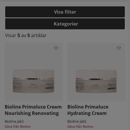
Filtrera
Kategorier
Visar
5
av
5
artiklar
kelistan:
Bioline Primaluce Cream
Bioline Primaluce
Nourishing Renovating
Hydrating Cream
Bioline Jatò
Bioline Jatò
Gåva från Bioline
Gåva från Bioline