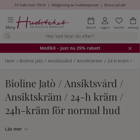
Fri frakt över 150 kr
|
Rådgivning av hudterapeuter
|
Bonus på allt
Önskel
Antal i
.
Va
An
.
Meny
Boka tid
Logga in
Favoriter
Varukorg
Medik8
– just nu 25% rabatt
Hem
Bioline Jatò
Ansiktsvård
Ansiktskräm
24-h kräm
24
Bioline Jatò / Ansiktsvård /
Ansiktskräm / 24-h kräm /
24h-kräm för normal hud
Läs mer