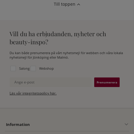
Till toppen
Vill du ha erbjudanden, nyheter och
beauty-inspo?
Du kan både prenumerera på vårt nyhetsmejl för webben och våra lokala
nyhetsmejl för Jönköping eller Malmö.
Välj vilken lista du vill prenumerera på:
Salong
Webshop
Ange e-post
Läs vår integritetspolicy här.
Information