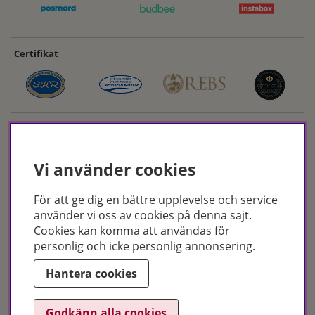
Certifikat
Vi använder cookies
För att ge dig en bättre upplevelse och service
Hudoteket erbjuder ett noga utvalt sortiment inom hudvård, hårvård och
använder vi oss av cookies på denna sajt.
makeup – både online och i butik. Med över 50 års erfarenhet och
Cookies kan komma att användas för
utbildade hudterapeuter hjälper vi dig att hitta rätt produkter och
personlig och icke personlig annonsering.
behandlingar för just dina behov. Handla enkelt på hudoteket.se eller
besök oss i Jönköping och Malmö.
Hantera cookies
Copyright © Hudoteket 2025
Godkänn alla cookies