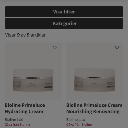
Filtrera
Kategorier
Visar
9
av
9
artiklar
kelistan:
Bioline Primaluce
Bioline Primaluce Cream
Hydrating Cream
Nourishing Renovating
Bioline Jatò
Bioline Jatò
Gåva från Bioline
Gåva från Bioline