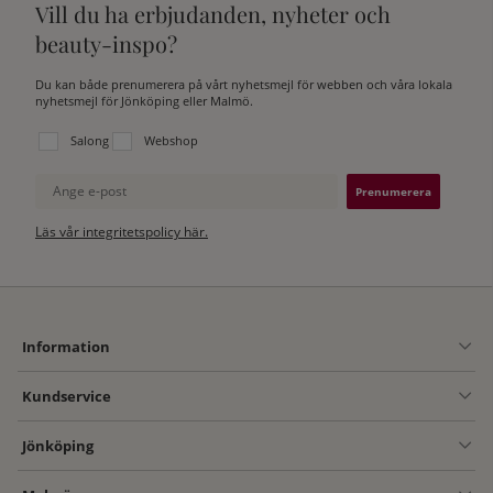
Vill du ha erbjudanden, nyheter och
beauty-inspo?
Du kan både prenumerera på vårt nyhetsmejl för webben och våra lokala
nyhetsmejl för Jönköping eller Malmö.
Välj vilken lista du vill prenumerera på:
Salong
Webshop
Ange e-post
Läs vår integritetspolicy här.
Information
Kundservice
Jönköping