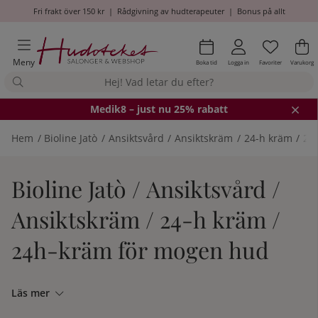
Fri frakt över 150 kr
|
Rådgivning av hudterapeuter
|
Bonus på allt
Önskel
Antal i
.
Va
An
.
Meny
Boka tid
Logga in
Favoriter
Varukorg
Medik8
– just nu 25% rabatt
Hem
Bioline Jatò
Ansiktsvård
Ansiktskräm
24-h kräm
24
Bioline Jatò / Ansiktsvård /
Ansiktskräm / 24-h kräm /
24h-kräm för mogen hud
Läs mer