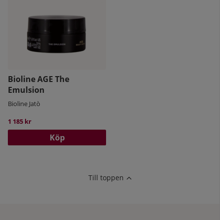
Bioline AGE The
Emulsion
Bioline Jatò
1 185 kr
Köp
Till toppen