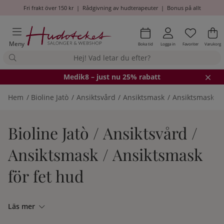
Fri frakt över 150 kr
|
Rådgivning av hudterapeuter
|
Bonus på allt
Önskel
Antal i
.
Va
An
.
Meny
Boka tid
Logga in
Favoriter
Varukorg
Medik8
– just nu 25% rabatt
Hem
Bioline Jatò
Ansiktsvård
Ansiktsmask
Ansiktsmask fö
Bioline Jatò / Ansiktsvård /
Ansiktsmask / Ansiktsmask
för fet hud
Läs mer