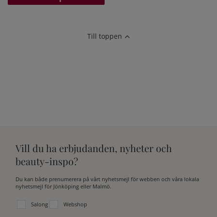
Till toppen
Vill du ha erbjudanden, nyheter och
beauty-inspo?
Du kan både prenumerera på vårt nyhetsmejl för webben och våra lokala
nyhetsmejl för Jönköping eller Malmö.
Välj vilken lista du vill prenumerera på:
Salong
Webshop