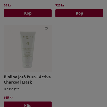
55 kr
725 kr
Köp
Köp
Bioline Jatò Pura+ Active
Charcoal Mask
Bioline Jatò
615 kr
Köp