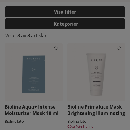
Filtrera
Kategorier
Visar
3
av
3
artiklar
kelistan:
Bioline Aqua+ Intense
Bioline Primaluce Mask
Moisturizer Mask 10 ml
Brightening Illuminating
Bioline Jatò
Bioline Jatò
Gåva från Bioline