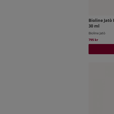
Bioline Jatò
30 ml
Bioline Jatò
795 kr