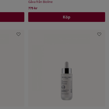
Gåva från Bioline
775 kr
Köp