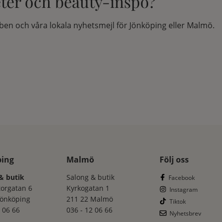
eter och beauty-inspo?
en och våra lokala nyhetsmejl för Jönköping eller Malmö.
ping
Malmö
Följ oss
& butik
Salong & butik
Facebook
torgatan 6
Kyrkogatan 1
Instagram
Jönköping
211 22 Malmö
Tiktok
 06 66
036 - 12 06 66
Nyhetsbrev