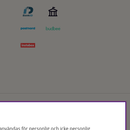
Org.nr: 556172-2066
nvändas för personlig och icke personlig