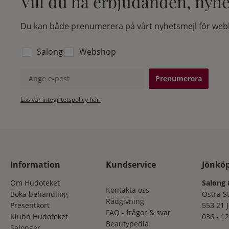
Vill du ha erbjudanden, nyh
Du kan både prenumerera på vårt nyhetsmejl för webb
Välj vilken lista du vill prenumerera på:
Salong
Webshop
Ange e-post
Läs vår integritetspolicy här.
Information
Kundservice
Jönkö
Om Hudoteket
Salong 
Kontakta oss
Boka behandling
Östra S
Rådgivning
Presentkort
553 21 
FAQ - frågor & svar
Klubb Hudoteket
036 - 12
Beautypedia
Salonger