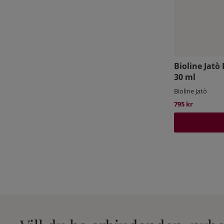
Bioline Jat
30 ml
Bioline Jatò
795 kr