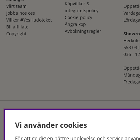
Köpvillkor &
Vårt team
Öppetti
integritetspolicy
Jobba hos oss
Vardaga
Cookie-policy
Villkor #YesHudoteket
Lördaga
Ångra köp
Bli affiliate
Avbokningsregler
Copyright
Showr
Herkule
553 03 
036 - 12
Öppetti
Måndag
Fredaga
Vi använder cookies
Hudoteket erbjuder ett no
och i butik. Med över 50 år
produkter och behandlingar
För att ge dig en bättre upplevelse och service använ