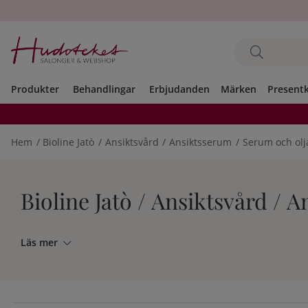
Produkter
Behandlingar
Erbjudanden
Märken
Present
Hem
Bioline Jatò
Ansiktsvård
Ansiktsserum
Serum och olja
Bioline Jatò / Ansiktsvård / 
Läs mer