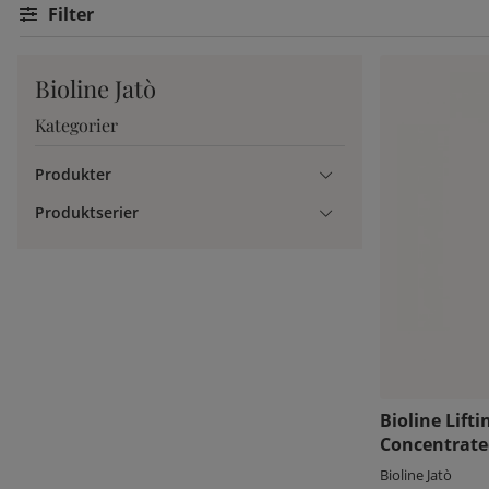
Filtrera
Bioline Jatò
Kategorier
Produkter
Produktserier
Bioline Lift
Concentrat
Bioline Jatò