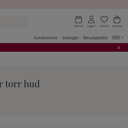
Önskeli
Antal i 
.
Var
Ant
.
Boka tid
Logga in
Favoriter
Varukorg
SEK
Kundservice
Salonger
Beautypedia
r torr hud