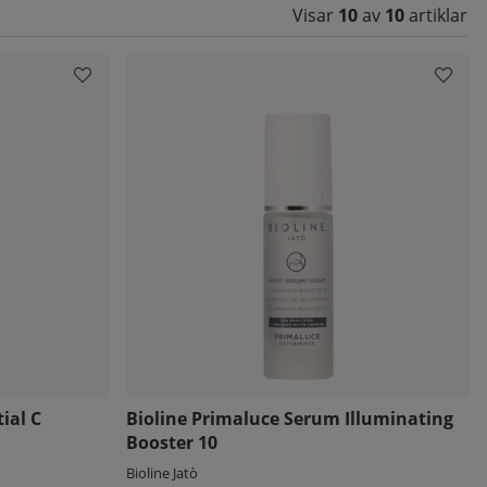
Visar
10
av
10
artiklar
ial C
Bioline Primaluce Serum Illuminating
Booster 10
Bioline Jatò