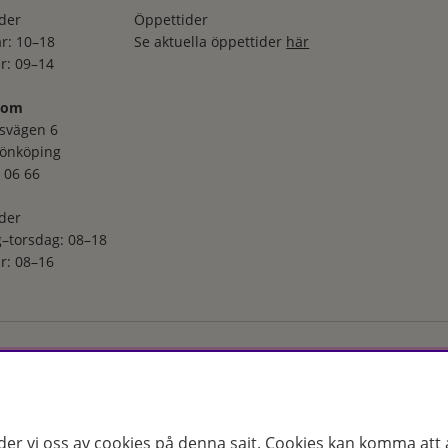
der
Öppettider
r: 10–18
Se aktuella öppettider
här
r: 09–14
oom
svägen 6
Jönköping
 06 66
der
–torsdag: 08–18
r: 08–16
ga utvalt sortiment inom hudvård, hårvård och makeup – både online
s erfarenhet och utbildade hudterapeuter hjälper vi dig att hitta rätt
 för just dina behov. Handla enkelt på hudoteket.se eller besök oss i
der vi oss av cookies på denna sajt.
Cookies kan komma att a