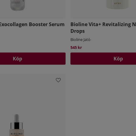
 Exocollagen Booster Serum
Bioline Vita+ Revitalizing N
Drops
Bioline Jatò
545 kr
Köp
Köp