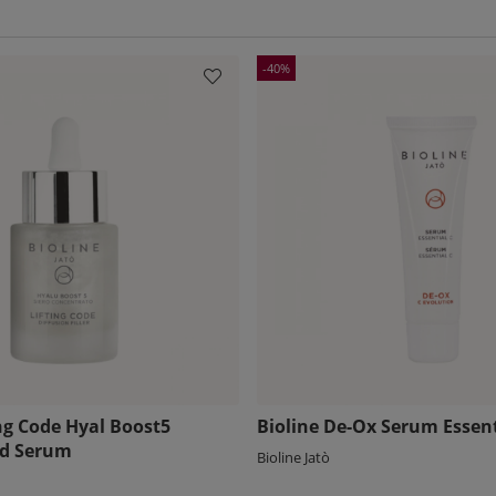
40
ing Code Hyal Boost5
Bioline De-Ox Serum Essent
ed Serum
Bioline Jatò