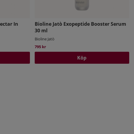
ectar In
Bioline Jatò Exopeptide Booster Serum
30 ml
Bioline Jatò
795 kr
Köp