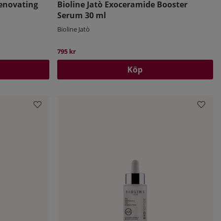
enovating
Bioline Jatò Exoceramide Booster
Serum 30 ml
Bioline Jatò
795 kr
Köp