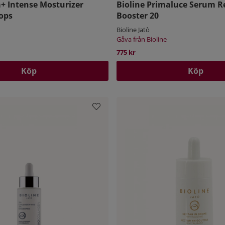
+ Intense Mosturizer
Bioline Primaluce Serum R
ops
Booster 20
Bioline Jatò
Gåva från Bioline
775 kr
Köp
Köp