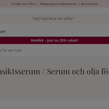
Fri frakt över 150 kr
|
Rådgivning av hudterapeuter
|
Bonus på allt
kort
Medik8
– just nu 25% rabatt
 för torr hud
Ansiktsserum / Serum och olja fö