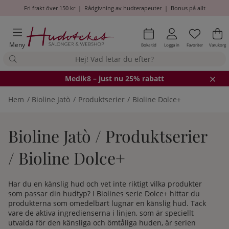
Fri frakt över 150 kr
|
Rådgivning av hudterapeuter
|
Bonus på allt
Önskel
Antal i
.
Va
An
.
Meny
Boka tid
Logga in
Favoriter
Varukorg
Medik8
– just nu 25% rabatt
Hem
Bioline Jatò
Produktserier
Bioline Dolce+
Bioline Jatò / Produktserier
/ Bioline Dolce+
Har du en känslig hud och vet inte riktigt vilka produkter
som passar din hudtyp? I Biolines serie Dolce+ hittar du
produkterna som omedelbart lugnar en känslig hud. Tack
vare de aktiva ingredienserna i linjen, som är speciellt
utvalda för den känsliga och ömtåliga huden, är serien