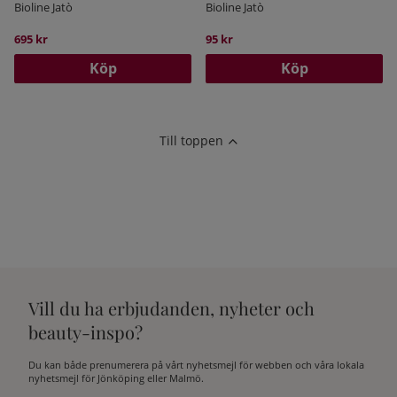
Bioline Jatò
Bioline Jatò
695 kr
95 kr
Köp
Köp
Till toppen
Vill du ha erbjudanden, nyheter och
beauty-inspo?
Du kan både prenumerera på vårt nyhetsmejl för webben och våra lokala
nyhetsmejl för Jönköping eller Malmö.