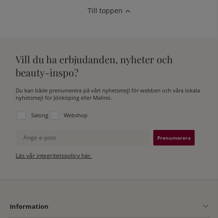
Till toppen
Vill du ha erbjudanden, nyheter och
beauty-inspo?
Du kan både prenumerera på vårt nyhetsmejl för webben och våra lokala
nyhetsmejl för Jönköping eller Malmö.
Välj vilken lista du vill prenumerera på:
Salong
Webshop
Ange e-post
Läs vår integritetspolicy här.
Information