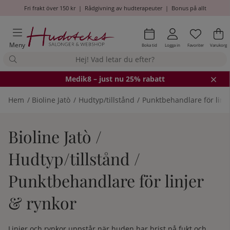
Fri frakt över 150 kr
|
Rådgivning av hudterapeuter
|
Bonus på allt
Önskel
Antal i
.
Va
An
.
Meny
Boka tid
Logga in
Favoriter
Varukorg
Medik8
– just nu 25% rabatt
Hem
Bioline Jatò
Hudtyp/tillstånd
Punktbehandlare för linje
Bioline Jatò /
Hudtyp/tillstånd /
Punktbehandlare för linjer
& rynkor
Linjer och rynkor uppstår när huden har brist på fukt och