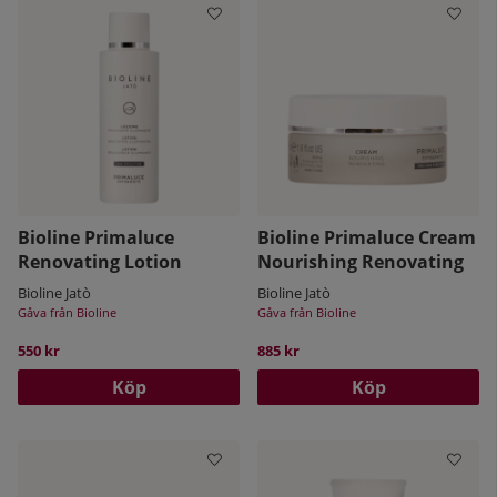
Därför är UV-skyddet viktigt för att motverka hudens
åldrande. AHA är också en bra ingrediens då den exfolierar
bort gamla hudceller samtidigt som den stimulerar
cellförnyelsen. Antioxidanter är också viktigt för att skydda
mot fria radikaler och reparera cellerna i huden.
Bioline Primaluce
Bioline Primaluce Cream
Renovating Lotion
Nourishing Renovating
Bioline Jatò
Bioline Jatò
Gåva från Bioline
Gåva från Bioline
550 kr
885 kr
Köp
Köp