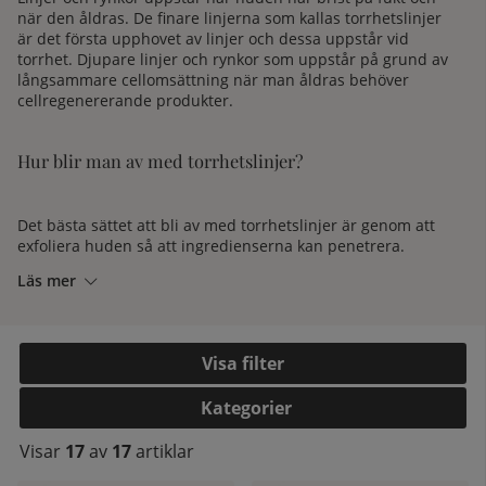
när den åldras. De finare linjerna som kallas torrhetslinjer
är det första upphovet av linjer och dessa uppstår vid
torrhet. Djupare linjer och rynkor som uppstår på grund av
långsammare cellomsättning när man åldras behöver
cellregenererande produkter.
Hur blir man av med torrhetslinjer?
Det bästa sättet att bli av med torrhetslinjer är genom att
exfoliera huden så att ingredienserna kan penetrera.
Hyaluronsyran är vår allas fukthjälte så det är effektivt att
Läs mer
komplettera med denna ingrediens för att jobba på de fina
linjerna.
kelistan:
Filtrera
Hur blir man av med djupare linjer?
Kategorier
De djupare rynkorna beror på en långsammare
Visar
17
av
17
artiklar
cellomsättning men det finns många andra bidragande
faktorer, som gener, UV-strålning och miljöföroreningar.