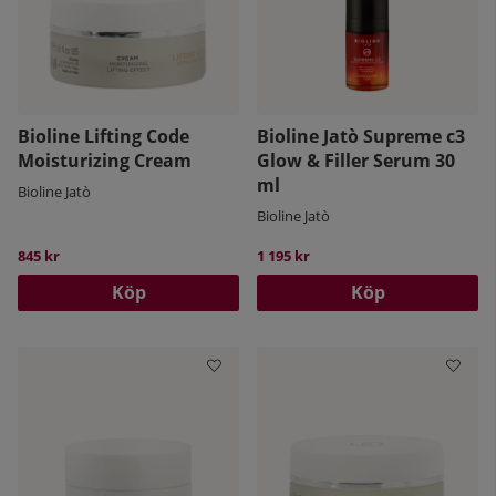
Bioline Lifting Code
Bioline Jatò Supreme c3
Moisturizing Cream
Glow & Filler Serum 30
ml
Bioline Jatò
Bioline Jatò
845 kr
1 195 kr
Köp
Köp