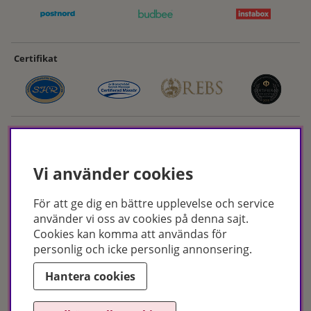
Certifikat
Vi använder cookies
För att ge dig en bättre upplevelse och service
Hudoteket erbjuder ett noga utvalt sortiment inom hudvård, hårvård och
använder vi oss av cookies på denna sajt.
makeup – både online och i butik. Med över 50 års erfarenhet och
Cookies kan komma att användas för
utbildade hudterapeuter hjälper vi dig att hitta rätt produkter och
personlig och icke personlig annonsering.
behandlingar för just dina behov. Handla enkelt på hudoteket.se eller
besök oss i Jönköping och Malmö.
Hantera cookies
Copyright © Hudoteket 2025