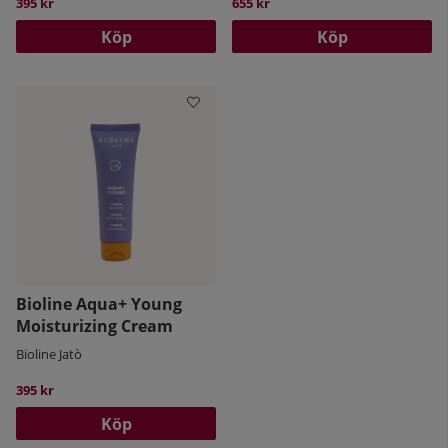
395 kr
655 kr
Köp
Köp
Bioline Aqua+ Young
Moisturizing Cream
Bioline Jatò
395 kr
Köp