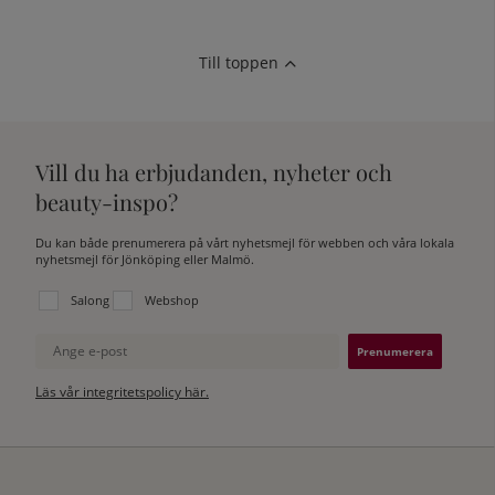
Till toppen
Vill du ha erbjudanden, nyheter och
beauty-inspo?
Du kan både prenumerera på vårt nyhetsmejl för webben och våra lokala
nyhetsmejl för Jönköping eller Malmö.
Välj vilken lista du vill prenumerera på:
Salong
Webshop
Ange e-post
Läs vår integritetspolicy här.