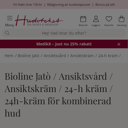
Fri frakt över 150 kr
|
Rådgivning av hudterapeuter
|
Bonus på allt
Önskel
Antal i
.
Va
An
.
Meny
Boka tid
Logga in
Favoriter
Varukorg
Medik8
– just nu 25% rabatt
Hem
Bioline Jatò
Ansiktsvård
Ansiktskräm
24-h kräm
24
Bioline Jatò / Ansiktsvård /
Ansiktskräm / 24-h kräm /
24h-kräm för kombinerad
hud