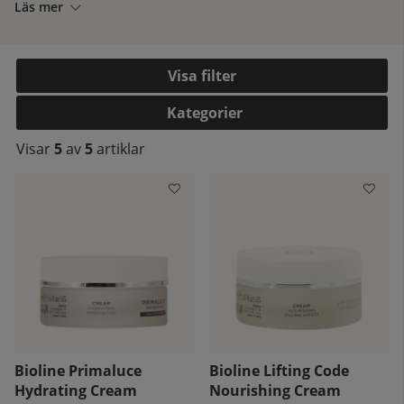
Läs mer
Filtrera
Kategorier
Visar
5
av
5
artiklar
kelistan:
Bioline Primaluce
Bioline Lifting Code
Hydrating Cream
Nourishing Cream