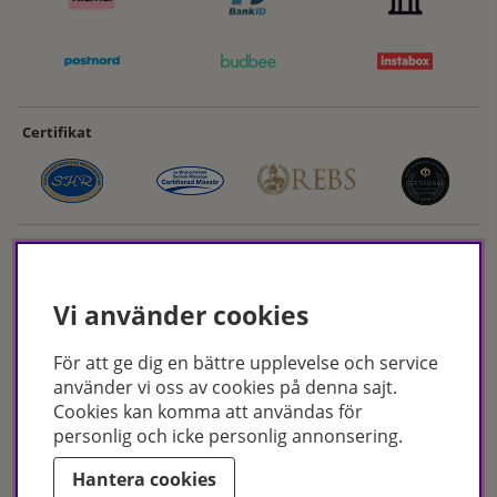
Certifikat
Vi använder cookies
För att ge dig en bättre upplevelse och service
Hudoteket erbjuder ett noga utvalt sortiment inom hudvård, hårvård och
använder vi oss av cookies på denna sajt.
makeup – både online och i butik. Med över 50 års erfarenhet och
Cookies kan komma att användas för
utbildade hudterapeuter hjälper vi dig att hitta rätt produkter och
personlig och icke personlig annonsering.
behandlingar för just dina behov. Handla enkelt på hudoteket.se eller
besök oss i Jönköping och Malmö.
Hantera cookies
Copyright © Hudoteket 2025