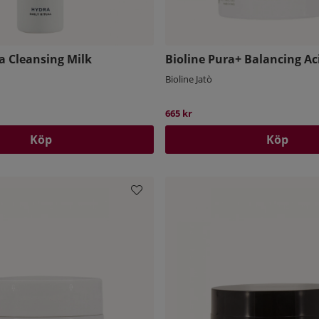
a Cleansing Milk
Bioline Pura+ Balancing A
Bioline Jatò
665 kr
Köp
Köp