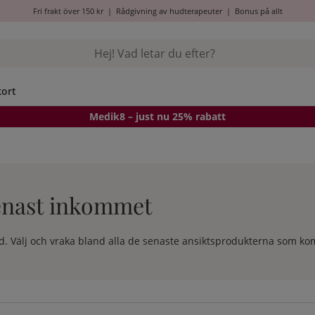
Fri frakt över 150 kr
|
Rådgivning av hudterapeuter
|
Bonus på allt
kort
Medik8
– just nu 25% rabatt
Senast inkommet
. Välj och vraka bland alla de senaste ansiktsprodukterna som komm