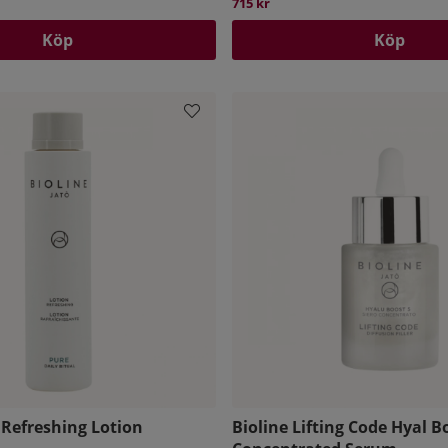
715 kr
Köp
Köp
 Refreshing Lotion
Bioline Lifting Code Hyal B