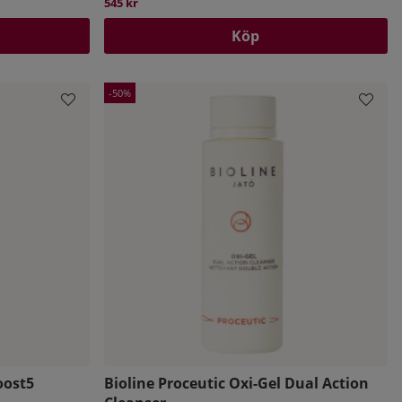
545 kr
Köp
50
oost5
Bioline Proceutic Oxi-Gel Dual Action