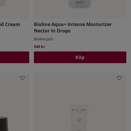
cid Cream
Bioline Aqua+ Intense Mosturizer
Nectar In Drops
Bioline Jatò
545 kr
Köp