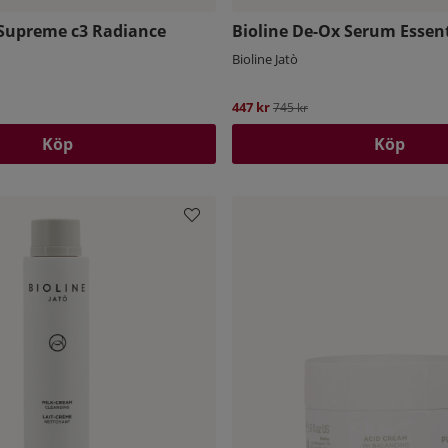
 Supreme c3 Radiance
Bioline De-Ox Serum Essent
Bioline Jatò
447 kr
Ordinarie pris:
745 kr
Köp
Köp