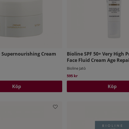
a+ Supernourishing Cream
Bioline SPF 50+ Very High P
Face Fluid Cream Age Repa
Bioline Jatò
595 kr
Köp
Köp