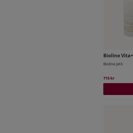
Bioline Vit
Bioline Jatò
715 kr