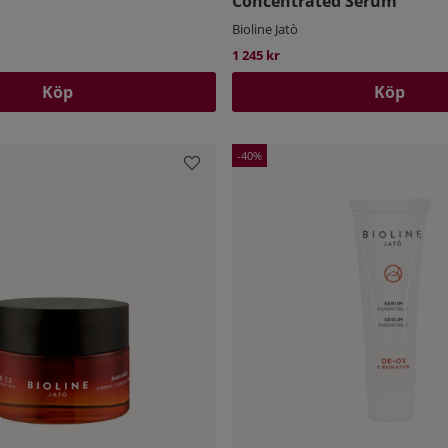
Concentrated Serum
Bioline Jatò
1 245 kr
Köp
Köp
40