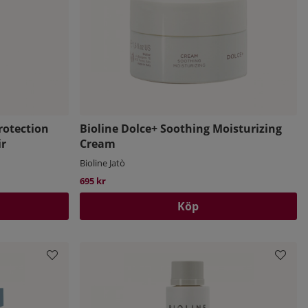
rotection
Bioline Dolce+ Soothing Moisturizing
ir
Cream
Bioline Jatò
695 kr
Köp