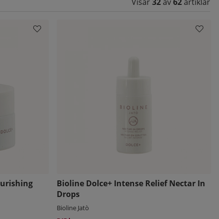
Visar
32
av
62
artiklar
ourishing
Bioline Dolce+ Intense Relief Nectar In
Drops
Bioline Jatò