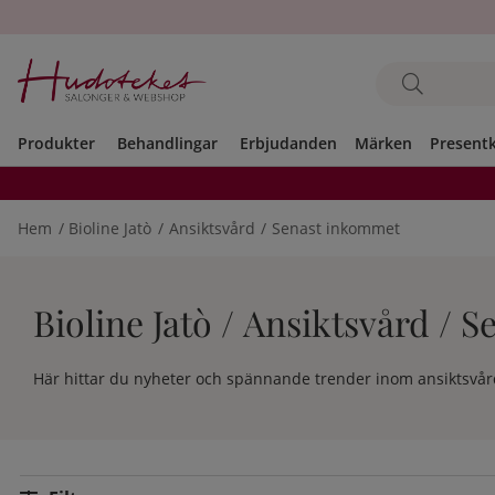
Produkter
Behandlingar
Erbjudanden
Märken
Present
Hem
Bioline Jatò
Ansiktsvård
Senast inkommet
Bioline Jatò / Ansiktsvård / 
Här hittar du nyheter och spännande trender inom ansiktsvård