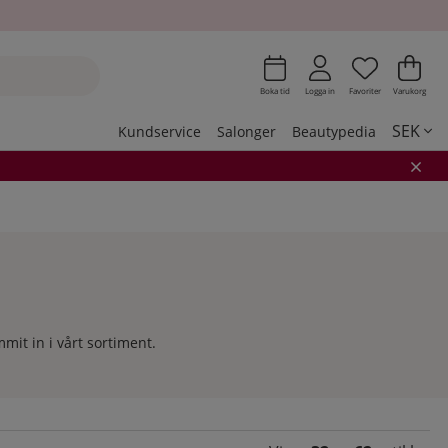
Önskeli
Antal i 
.
Var
Ant
.
Boka tid
Logga in
Favoriter
Varukorg
SEK
Kundservice
Salonger
Beautypedia
it in i vårt sortiment.