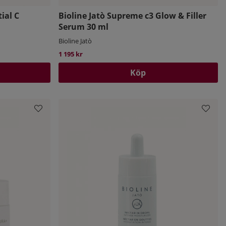
ial C
Bioline Jatò Supreme c3 Glow & Filler
Serum 30 ml
Bioline Jatò
1 195 kr
Köp