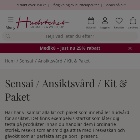
Fri frakt över 150 kr
|
Rådgivning av hudterapeuter
|
Bonus på allt
Önskel
Antal i
.
Va
An
.
Meny
Boka tid
Logga in
Favoriter
Varukorg
Medik8
– just nu 25% rabatt
Hem
Sensai
Ansiktsvård
Kit & Paket
Sensai / Ansiktsvård / Kit &
Paket
Här har vi samlat alla kit och paket som innehåller hudvård
för ansiktet. Det finns exempelvis startkit som låter dig
testa på produkter innan du handlar dem i ordinarie
storlek, resekit som är smidiga att ta med i resväskan och
gåvokit som är perfekta att ge bort i present.