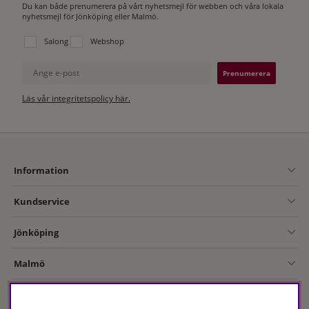
Du kan både prenumerera på vårt nyhetsmejl för webben och våra lokala
nyhetsmejl för Jönköping eller Malmö.
Välj vilken lista du vill prenumerera på:
Salong
Webshop
Ange e-post
Läs vår integritetspolicy här.
Information
Kundservice
Jönköping
Malmö
Följ oss